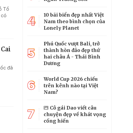
iỗ Tổ
10 bãi biển đẹp nhất Việt
 có
4
Nam theo bình chọn của
Lonely Planet
Phú Quốc vượt Bali, trở
 Cai
5
thành hòn đảo đẹp thứ
hai châu Á - Thái Bình
Dương
lốc đã
World Cup 2026 chiếu
6
trên kênh nào tại Việt
Nam?
Cô gái Dao viết câu
7
chuyện đẹp về khát vọng
cống hiến