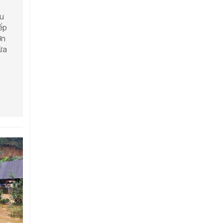
hu
ếp
ờn
ửa