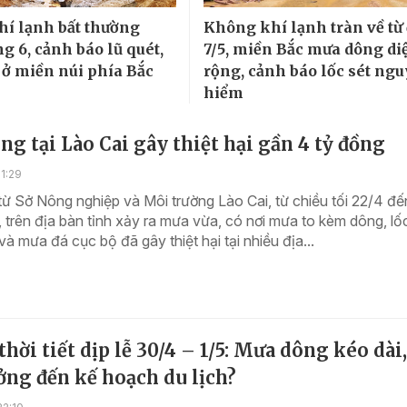
í lạnh bất thường
Không khí lạnh tràn về t
g 6, cảnh báo lũ quét,
7/5, miền Bắc mưa dông di
t ở miền núi phía Bắc
rộng, cảnh báo lốc sét ngu
hiểm
g tại Lào Cai gây thiệt hại gần 4 tỷ đồng
1:29
từ Sở Nông nghiệp và Môi trường Lào Cai, từ chiều tối 22/4 đế
 trên địa bàn tỉnh xảy ra mưa vừa, có nơi mưa to kèm dông, lốc
và mưa đá cục bộ đã gây thiệt hại tại nhiều địa...
thời tiết dịp lễ 30/4 – 1/5: Mưa dông kéo dài,
ng đến kế hoạch du lịch?