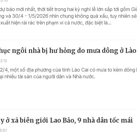
22:10
ự báo mới nhất, thời tiết trong hai kỳ nghỉ lễ lớn sắp tới gồm G
g và 30/4 - 1/5/2026 nhìn chung không quá xấu, tuy nhiên sẽ
uất hiện rải rác trên phạm vi cả nước, đặc biệt là...
hục ngôi nhà bị hư hỏng do mưa dông ở Lào
2:12
22/4, một số địa phương của tỉnh Lào Cai có mưa to kèm dông 
hại nhiều tài sản của người dân và Nhà nước.
y ở xã biên giới Lao Bảo, 9 nhà dân tốc mái
5:01