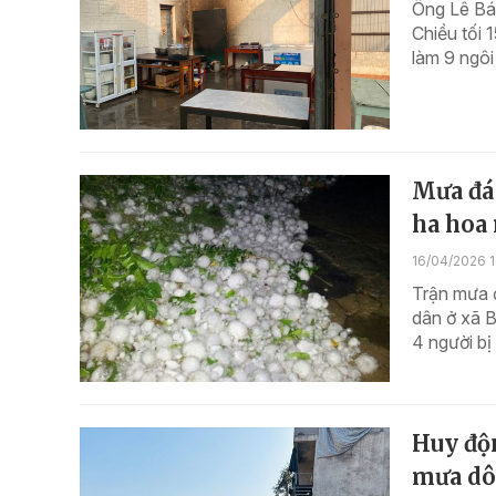
Ông Lê Bá 
Chiều tối 
làm 9 ngôi
Mưa đá 
ha hoa
16/04/2026 
Trận mưa đ
dân ở xã B
4 người bị
Huy độ
mưa dôn