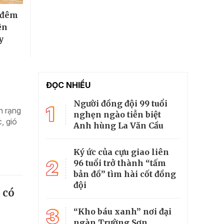
ừ đêm
ện
y
ĐỌC NHIỀU
Người đồng đội 99 tuổi
1
n rạng
nghẹn ngào tiễn biệt
, gió
Anh hùng La Văn Cầu
Ký ức của cựu giao liên
2
96 tuổi trở thành “tấm
bản đồ” tìm hài cốt đồng
đội
 có
3
“Kho báu xanh” nơi đại
ngàn Trường Sơn