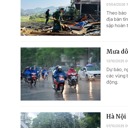
01/04/2026 1
Theo báo 
địa bàn tỉ
sập hoàn t
Mưa dôn
13/10/2025 0
Dự báo, n
các vùng b
động.
Hà Nội
01/10/2025 0