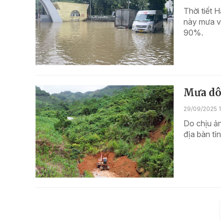
Thời tiết 
này mưa vẫ
90%.
Mưa dô
29/09/2025 1
Do chịu ản
địa bàn tỉ