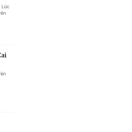
. Lúc
rên
Cai
rên