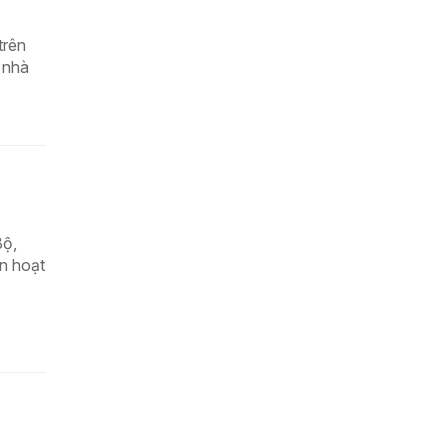
trên
 nhà
Bộ,
ền hoạt