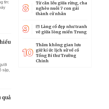
 tin:
Từ căn lều giữa rừng, cha
8
xoáy
nghèo nuôi 7 con gái
thành cử nhân
9
Làng cổ đẹp như tranh
vẽ giữa lòng miền Trung
nhiều
Thăm không gian lưu
10
giữ kí ức lịch sử về cố
Tổng Bí thư Trường
Chinh
gười
ổ sập,
u quả