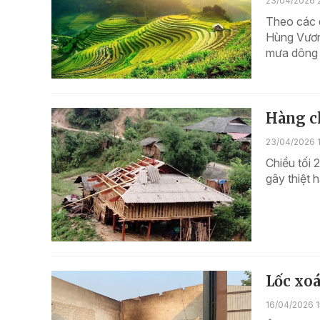
23/04/2026 
Theo các d
Hùng Vươn
mưa dông x
Hàng c
23/04/2026 1
Chiều tối 
gây thiệt 
Lốc xoá
16/04/2026 1