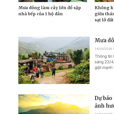
Mưa dông làm cây lớn đổ sập
Không kh
nhà bếp của 1 hộ dân
giữa thán
sạt lở đấ
Mưa dôn
24/04/2026 1
Thông tin 
sáng 23/4,
giật mạnh 
Dự báo 
ảnh hưở