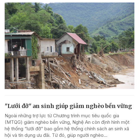
"Lưới đỡ" an sinh giúp giảm nghèo bền vững
Ngoài những trợ lực từ Chương trình mục tiêu quốc gia
(MTQG) giảm nghèo bền vững, Nghệ An còn định hình một
hệ thống “lưới đỡ” bao gồm hệ thống chính sách an sinh xã
hội và tín dụng ưu đãi. Từ đó, giúp người nghèo...