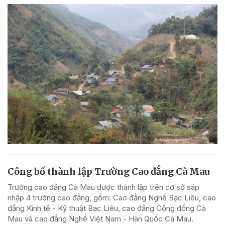
Công bố thành lập Trường Cao đẳng Cà Mau
Trường cao đẳng Cà Mau được thành lập trên cơ sở sáp
nhập 4 trường cao đẳng, gồm: Cao đẳng Nghề Bạc Liêu, cao
đẳng Kinh tế - Kỹ thuật Bạc Liêu, cao đẳng Cộng đồng Cà
Mau và cao đẳng Nghề Việt Nam - Hàn Quốc Cà Mau.