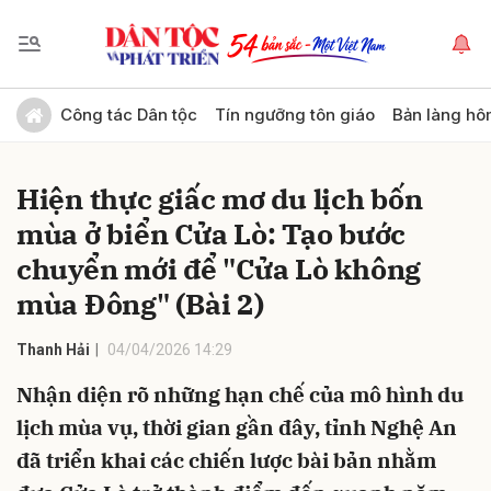
Gửi bình luận
Công tác Dân tộc
Tín ngưỡng tôn giáo
Bản làng hô
Hiện thực giấc mơ du lịch bốn
mùa ở biển Cửa Lò: Tạo bước
chuyển mới để "Cửa Lò không
mùa Đông" (Bài 2)
Hủy
Gửi
Thanh Hải
04/04/2026 14:29
Nhận diện rõ những hạn chế của mô hình du
lịch mùa vụ, thời gian gần đây, tỉnh Nghệ An
đã triển khai các chiến lược bài bản nhằm