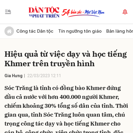
Gửi bình luận
Công tác Dân tộc
Tín ngưỡng tôn giáo
Bản làng hô
Hiệu quả từ việc dạy và học tiếng
Khmer trên truyền hình
Gia Hưng
22/03/2023 12:11
Sóc Trăng là tỉnh có đồng bào Khmer đứng
Hủy
Gửi
đầu cả nước với hơn 400.000 người Khmer,
chiếm khoảng 30% tổng số dân của tỉnh. Thời
gian qua, tỉnh Sóc Trăng luôn quan tâm, chú
trọng công tác dạy và học tiếng Khmer cho
cán bộ, công chức, viên chức trong tỉnh, đặc