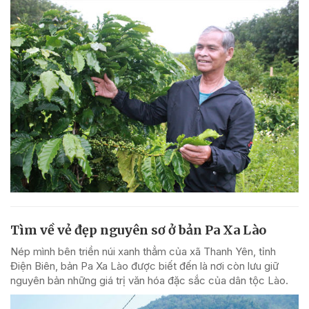
Tìm về vẻ đẹp nguyên sơ ở bản Pa Xa Lào
Nép mình bên triền núi xanh thẳm của xã Thanh Yên, tỉnh
Điện Biên, bản Pa Xa Lào được biết đến là nơi còn lưu giữ
nguyên bản những giá trị văn hóa đặc sắc của dân tộc Lào.