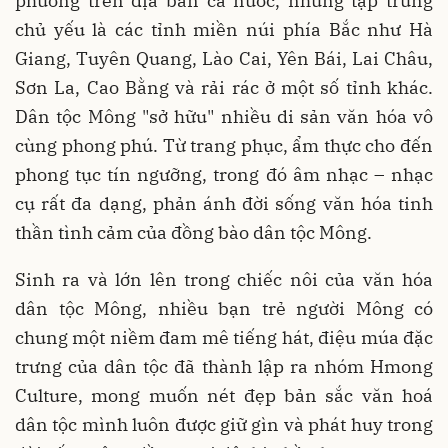
phương trên địa bàn cả nước, nhưng tập trung
chủ yếu là các tỉnh miền núi phía Bắc như Hà
Giang, Tuyên Quang, Lào Cai, Yên Bái, Lai Châu,
Sơn La, Cao Bằng và rải rác ở một số tỉnh khác.
Dân tộc Mông "sở hữu" nhiều di sản văn hóa vô
cùng phong phú. Từ trang phục, ẩm thực cho đến
phong tục tín ngưỡng, trong đó âm nhạc – nhạc
cụ rất đa dạng, phản ánh đời sống văn hóa tinh
thần tình cảm của đồng bào dân tộc Mông.
Sinh ra và lớn lên trong chiếc nôi của văn hóa
dân tộc Mông, nhiều bạn trẻ người Mông có
chung một niềm đam mê tiếng hát, điệu múa đặc
trưng của dân tộc đã thành lập ra nhóm Hmong
Culture, mong muốn nét đẹp bản sắc văn hoá
dân tộc mình luôn được giữ gìn và phát huy trong