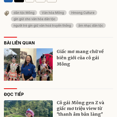
dân tộc Mông
Văn hóa Mông
Hmong Culture
gìn giữ cho văn hóa dân tộc
người trẻ gìn giữ văn hoá truyền thống
âm nhạc dân tộc
BÀI LIÊN QUAN
Giấc mơ mang chữ về
biên giới của cô gái
Mông
ĐỌC TIẾP
Cô gái Mông gen Z và
giấc mơ triệu view từ
"thanh âm bản làng"