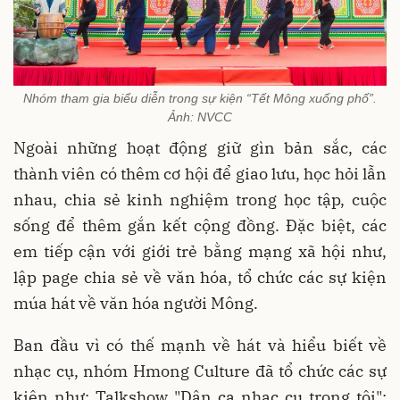
Nhóm tham gia biểu diễn trong sự kiện “Tết Mông xuống phố”.
Ảnh: NVCC
Ngoài những hoạt động giữ gìn bản sắc, các
thành viên có thêm cơ hội để giao lưu, học hỏi lẫn
nhau, chia sẻ kinh nghiệm trong học tập, cuộc
sống để thêm gắn kết cộng đồng. Đặc biệt, các
em tiếp cận với giới trẻ bằng mạng xã hội như,
lập page chia sẻ về văn hóa, tổ chức các sự kiện
múa hát về văn hóa người Mông.
Ban đầu vì có thế mạnh về hát và hiểu biết về
nhạc cụ, nhóm Hmong Culture đã tổ chức các sự
kiện như: Talkshow "Dân ca nhạc cụ trong tôi";