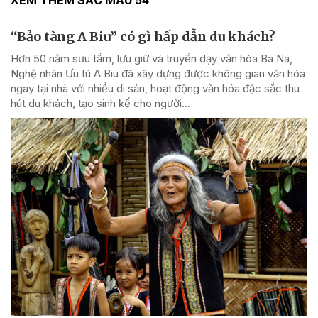
XEM THÊM SẮC MÀU 54
“Bảo tàng A Biu” có gì hấp dẫn du khách?
Hơn 50 năm sưu tầm, lưu giữ và truyền dạy văn hóa Ba Na,
Nghệ nhân Ưu tú A Biu đã xây dựng được không gian văn hóa
ngay tại nhà với nhiều di sản, hoạt động văn hóa đặc sắc thu
hút du khách, tạo sinh kế cho người...