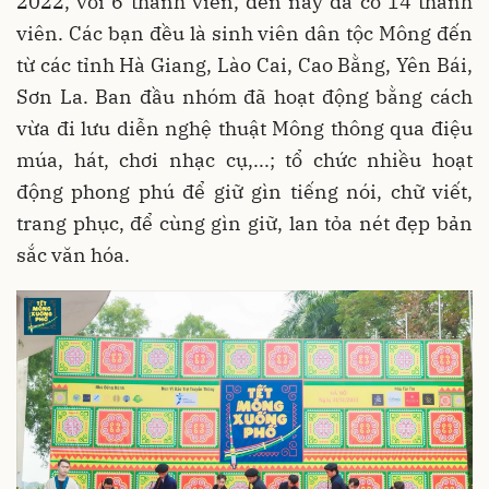
2022, với 6 thành viên, đến nay đã có 14 thành
viên. Các bạn đều là sinh viên dân tộc Mông đến
từ các tỉnh Hà Giang, Lào Cai, Cao Bằng, Yên Bái,
Sơn La. Ban đầu nhóm đã hoạt động bằng cách
vừa đi lưu diễn nghệ thuật Mông thông qua điệu
múa, hát, chơi nhạc cụ,...; tổ chức nhiều hoạt
động phong phú để giữ gìn tiếng nói, chữ viết,
trang phục, để cùng gìn giữ, lan tỏa nét đẹp bản
sắc văn hóa.