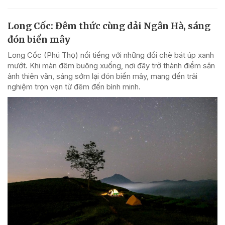
Long Cốc: Đêm thức cùng dải Ngân Hà, sáng
đón biển mây
Long Cốc (Phú Thọ) nổi tiếng với những đồi chè bát úp xanh
mướt. Khi màn đêm buông xuống, nơi đây trở thành điểm săn
ảnh thiên văn, sáng sớm lại đón biển mây, mang đến trải
nghiệm trọn vẹn từ đêm đến bình minh.