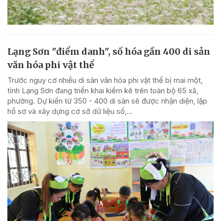
Lạng Sơn "điểm danh", số hóa gần 400 di sản
văn hóa phi vật thể
Trước nguy cơ nhiều di sản văn hóa phi vật thể bị mai một,
tỉnh Lạng Sơn đang triển khai kiểm kê trên toàn bộ 65 xã,
phường. Dự kiến từ 350 - 400 di sản sẽ được nhận diện, lập
hồ sơ và xây dựng cơ sở dữ liệu số,...