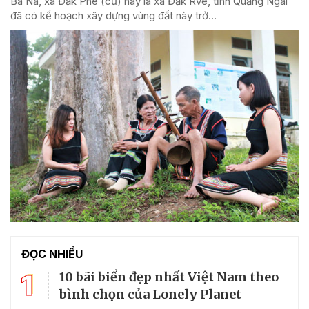
Ba Na, xã Đăk Pne (cũ) nay là xã Đăk Rve, tỉnh Quảng Ngãi
đã có kế hoạch xây dựng vùng đất này trở...
ĐỌC NHIỀU
1
10 bãi biển đẹp nhất Việt Nam theo
bình chọn của Lonely Planet