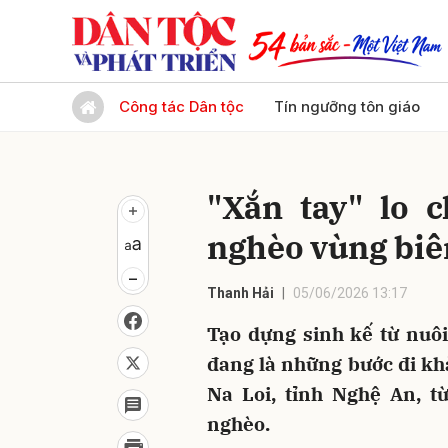
Gửi 
Công tác Dân tộc
Tín ngưỡng tôn giáo
"Xắn tay" lo 
nghèo vùng biê
Thanh Hải
05/06/2026 13:17
Tạo dựng sinh kế từ nuôi 
đang là những bước đi kh
Na Loi, tỉnh Nghệ An, t
nghèo.