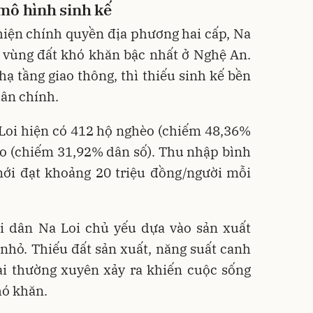
mô hình sinh kế
hiện chính quyền địa phương hai cấp, Na
 vùng đất khó khăn bậc nhất ở Nghệ An.
hạ tầng giao thông, thì thiếu sinh kế bền
hân chính.
 Loi hiện có 412 hộ nghèo (chiếm 48,36%
èo (chiếm 31,92% dân số). Thu nhập bình
mới đạt khoảng 20 triệu đồng/người mỗi
ời dân Na Loi chủ yếu dựa vào sản xuất
nhỏ. Thiếu đất sản xuất, năng suất canh
tai thường xuyên xảy ra khiến cuộc sống
hó khăn.