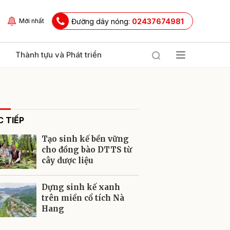
Đường dây nóng:
02437674981
Mới nhất
Thành tựu và Phát triển
 TIẾP
Tạo sinh kế bền vững
cho đồng bào DTTS từ
cây dược liệu
ửi
Dựng sinh kế xanh
trên miền cổ tích Nà
Hang