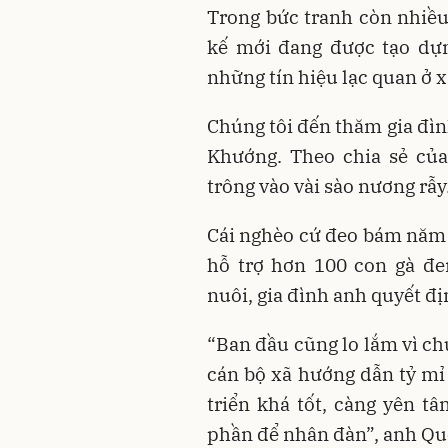
Trong bức tranh còn nhiề
kế mới đang được tạo dựn
những tín hiệu lạc quan ở x
Chúng tôi đến thăm gia đì
Khướng. Theo chia sẻ của
trông vào vài sào nương rẫy
Cái nghèo cứ đeo bám năm
hỗ trợ hơn 100 con gà đe
nuôi, gia đình anh quyết đ
“Ban đầu cũng lo lắm vì c
cán bộ xã hướng dẫn tỷ mỉ
triển khá tốt, càng yên tâ
phần để nhân đàn”, anh Qu