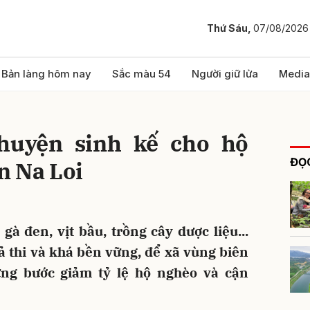
Thứ Sáu,
07/08/2026
bình luận
Bản làng hôm nay
Sắc màu 54
Người giữ lửa
Media
chuyện sinh kế cho hộ
ĐỌC
n Na Loi
gà đen, vịt bầu, trồng cây dược liệu...
Hủy
G
ả thi và khá bền vững, để xã vùng biên
ừng bước giảm tỷ lệ hộ nghèo và cận