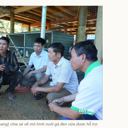
sang) chia sẻ về mô hình nuôi gà đen vừa được hỗ trợ.