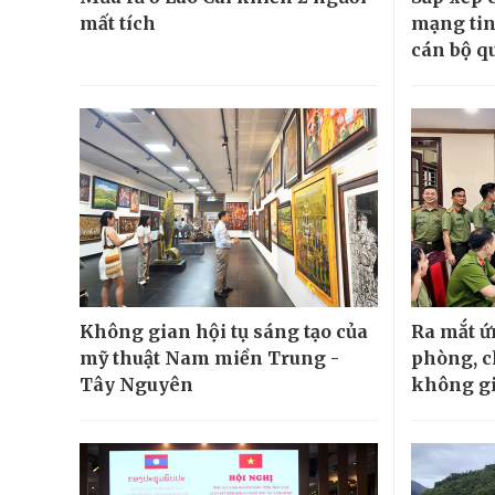
mất tích
mạng tin
cán bộ qu
Không gian hội tụ sáng tạo của
Ra mắt 
mỹ thuật Nam miền Trung -
phòng, c
Tây Nguyên
không g