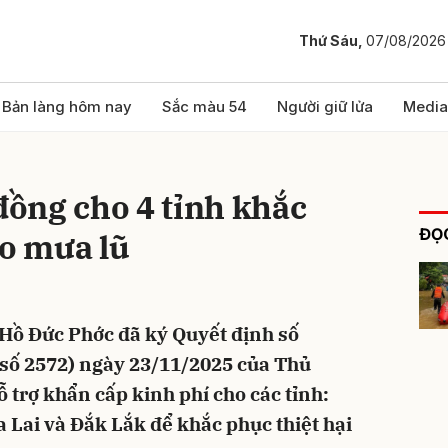
Thứ Sáu,
07/08/2026
bình luận
Bản làng hôm nay
Sắc màu 54
Người giữ lửa
Media
 đồng cho 4 tỉnh khắc
ĐỌC
do mưa lũ
Hồ Đức Phớc đã ký Quyết định số
Hủy
G
số 2572) ngày 23/11/2025 của Thủ
 trợ khẩn cấp kinh phí cho các tỉnh:
Lai và Đắk Lắk để khắc phục thiệt hại