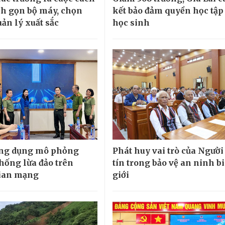
h gọn bộ máy, chọn
kết bảo đảm quyền học tập
ản lý xuất sắc
học sinh
ứng dụng mô phỏng
Phát huy vai trò của Người
hống lừa đảo trên
tín trong bảo vệ an ninh b
ian mạng
giới