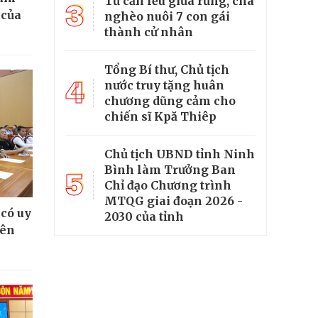
Từ căn lều giữa rừng, cha
3
 của
nghèo nuôi 7 con gái
thành cử nhân
Tổng Bí thư, Chủ tịch
4
nước truy tặng huân
chương dũng cảm cho
chiến sĩ Kpă Thiêp
Chủ tịch UBND tỉnh Ninh
Bình làm Trưởng Ban
5
Chỉ đạo Chương trình
MTQG giai đoạn 2026 -
 có uy
2030 của tỉnh
iên