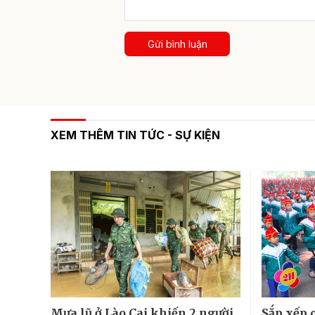
Gửi bình luận
XEM THÊM TIN TỨC - SỰ KIỆN
Mưa lũ ở Lào Cai khiến 2 người
Sắp xếp 