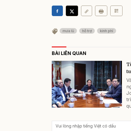
mưa lũ
hỗ trợ
kinh phí
BÀI LIÊN QUAN
T
t
Và
ng
J
tr
qu