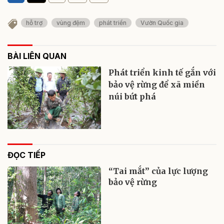
hỗ trợ
vùng đệm
phát triển
Vườn Quốc gia
BÀI LIÊN QUAN
Phát triển kinh tế gắn với
bảo vệ rừng để xã miền
núi bứt phá
ĐỌC TIẾP
“Tai mắt” của lực lượng
bảo vệ rừng