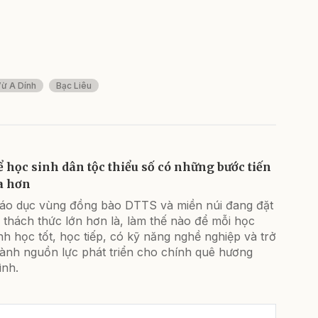
ừ A Dính
Bạc Liêu
ể học sinh dân tộc thiểu số có những bước tiến
a hơn
iáo dục vùng đồng bào DTTS và miền núi đang đặt
 thách thức lớn hơn là, làm thế nào để mỗi học
nh học tốt, học tiếp, có kỹ năng nghề nghiệp và trở
hành nguồn lực phát triển cho chính quê hương
ình.