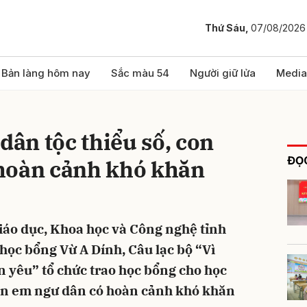
Thứ Sáu,
07/08/2026
bình luận
Bản làng hôm nay
Sắc màu 54
Người giữ lửa
Media
dân tộc thiểu số, con
ĐỌC
hoàn cảnh khó khăn
iáo dục, Khoa học và Công nghệ tỉnh
Hủy
G
học bổng Vừ A Dính, Câu lạc bộ “Vì
 yêu” tổ chức trao học bổng cho học
con em ngư dân có hoàn cảnh khó khăn