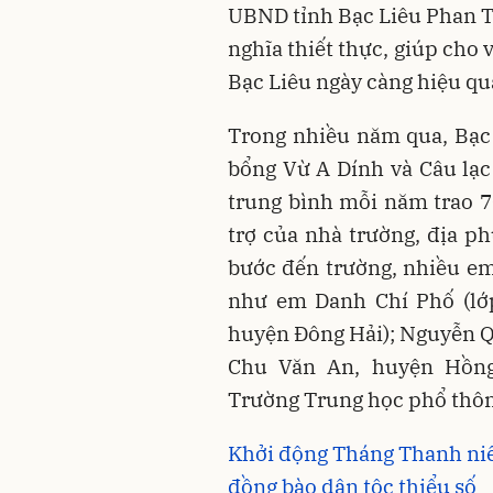
UBND tỉnh Bạc Liêu Phan T
nghĩa thiết thực, giúp cho 
Bạc Liêu ngày càng hiệu qu
Trong nhiều năm qua, Bạc
bổng Vừ A Dính và Câu lạc
trung bình mỗi năm trao 70
trợ của nhà trường, địa p
bước đến trường, nhiều em 
như em Danh Chí Phố (lớp
huyện Đông Hải); Nguyễn Q
Chu Văn An, huyện Hồng
Trường Trung học phổ thô
Khởi động Tháng Thanh niê
đồng bào dân tộc thiểu số