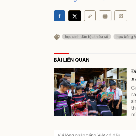
học sinh dân tộc thiểu số
học bổng V
BÀI LIÊN QUAN
Đ
x
G
ra
si
t
m