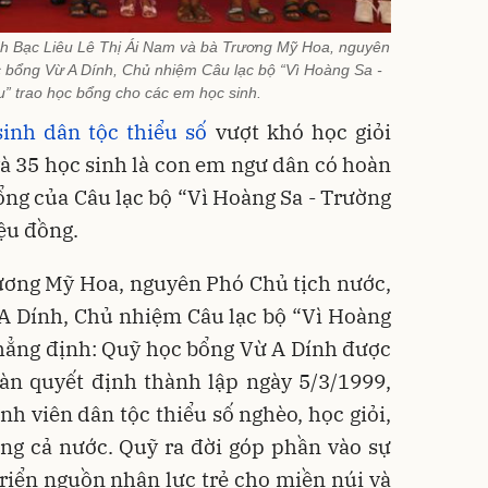
ỉnh Bạc Liêu Lê Thị Ái Nam và bà Trương Mỹ Hoa, nguyên
c bổng Vừ A Dính, Chủ nhiệm Câu lạc bộ “Vì Hoàng Sa -
” trao học bổng cho các em học sinh.
sinh dân tộc thiểu số
vượt khó học giỏi
à 35 học sinh là con em ngư dân có hoàn
ng của Câu lạc bộ “Vì Hoàng Sa - Trường
iệu đồng.
Trương Mỹ Hoa, nguyên Phó Chủ tịch nước,
A Dính, Chủ nhiệm Câu lạc bộ “Vì Hoàng
khẳng định: Quỹ học bổng Vừ A Dính được
àn quyết định thành lập ngày 5/3/1999,
nh viên dân tộc thiểu số nghèo, học giỏi,
ong cả nước. Quỹ ra đời góp phần vào sự
riển nguồn nhân lực trẻ cho miền núi và