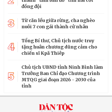
2
thành “tấm bản đồ” tìm hài cốt
đồng đội
3
Từ căn lều giữa rừng, cha nghèo
nuôi 7 con gái thành cử nhân
Tổng Bí thư, Chủ tịch nước truy
4
tặng huân chương dũng cảm cho
chiến sĩ Kpă Thiêp
Chủ tịch UBND tỉnh Ninh Bình làm
5
Trưởng Ban Chỉ đạo Chương trình
MTQG giai đoạn 2026 - 2030 của
tỉnh