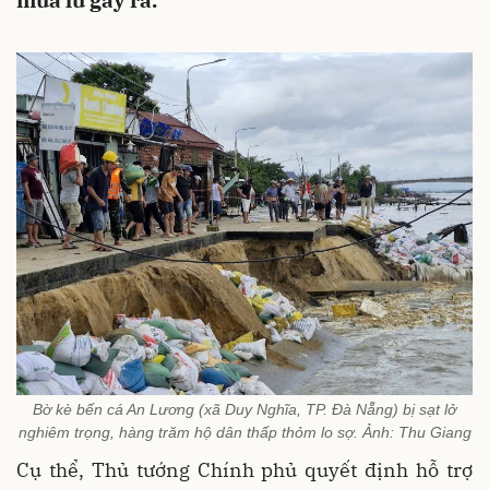
mưa lũ gây ra.
Bờ kè bến cá An Lương (xã Duy Nghĩa, TP. Đà Nẵng) bị sạt lở
nghiêm trọng, hàng trăm hộ dân thấp thỏm lo sợ. Ảnh: Thu Giang
Cụ thể, Thủ tướng Chính phủ quyết định hỗ trợ