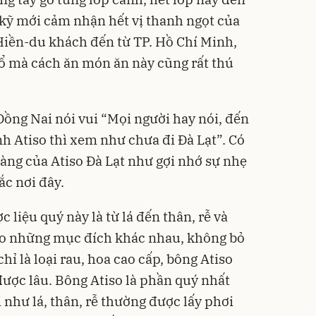
t kỹ mới cảm nhận hết vị thanh ngọt của
Hiền-du khách đến từ TP. Hồ Chí Minh,
bổ mà cách ăn món ăn này cũng rất thú
ồng Nai nói vui “Mọi người hay nói, đến
h Atiso thì xem như chưa đi Đà Lạt”. Có
hàng của Atiso Đà Lạt như gợi nhớ sự nhẹ
ắc nơi đây.
c liệu quý này là từ lá đến thân, rễ và
ào những mục đích khác nhau, không bỏ
hỉ là loại rau, hoa cao cấp, bông Atiso
ược lâu. Bông Atiso là phần quý nhất
i như lá, thân, rễ thường được lấy phơi