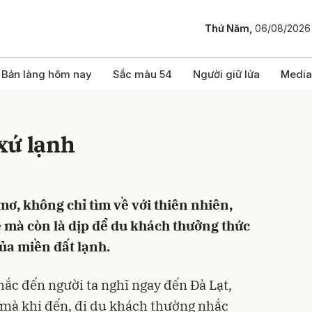
Thứ Năm,
06/08/2026
bình luận
Bản làng hôm nay
Sắc màu 54
Người giữ lửa
Media
xứ lạnh
ơ, không chỉ tìm về với thiên nhiên,
 mà còn là dịp để du khách thưởng thức
Hủy
G
ủa miền đất lạnh.
hắc đến người ta nghĩ ngay đến Đà Lạt,
 mà khi đến, đi du khách thường nhắc