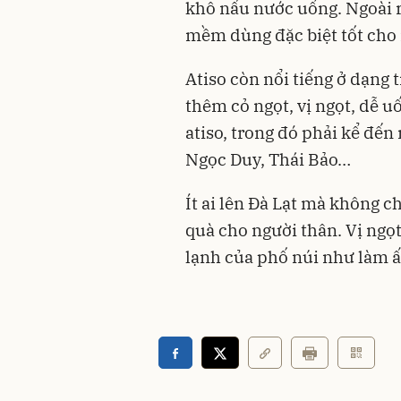
khô nấu nước uống. Ngoài r
mềm dùng đặc biệt tốt cho 
Atiso còn nổi tiếng ở dạng 
thêm cỏ ngọt, vị ngọt, dễ uố
atiso, trong đó phải kể đến
Ngọc Duy, Thái Bảo…
Ít ai lên Đà Lạt mà không c
quà cho người thân. Vị ngọt 
lạnh của phố núi như làm 