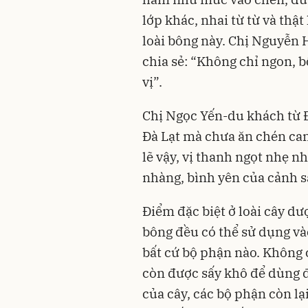
lớp khác, nhai từ từ và thậ
loài bông này. Chị Nguyễn 
chia sẻ: “Không chỉ ngon, 
vị”.
Chị Ngọc Yến-du khách từ Đ
Đà Lạt mà chưa ăn chén can
lẽ vậy, vị thanh ngọt nhẹ n
nhàng, bình yên của cảnh s
Điểm đặc biệt ở loài cây dượ
bông đều có thể sử dụng v
bất cứ bộ phận nào. Không c
còn được sấy khô để dùng đ
của cây, các bộ phận còn lạ