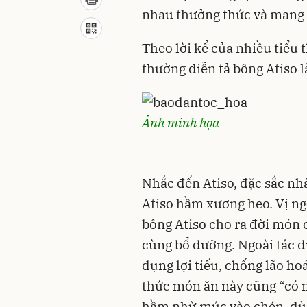
nhau thưởng thức và mang 
Theo lời kể của nhiều tiểu
thường diễn tả bông Atiso l
Ảnh minh họa
Nhắc đến Atiso, đặc sắc nh
Atiso hầm xương heo. Vị ng
bông Atiso cho ra đời món
cùng bổ dưỡng. Ngoài tác d
dụng lợi tiểu, chống lão ho
thức món ăn này cũng “có m
hầm nhừ múc vào chén, dùng