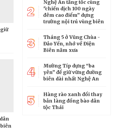
Nghệ An tăng tốc cùng
2
"chiến dịch 100 ngày
đêm cao điểm” dựng
trường nội trú vùng biên
 giữ
Tháng 5 ở Vũng Chùa -
3
Đảo Yến, nhớ về Điện
Biên năm xưa
Mường Típ dựng “ba
4
yên” để giữ vững đường
biên dài nhất Nghệ An
Hàng rào xanh đổi thay
5
bản làng đồng bào dân
tộc Thái
 dân
 biên