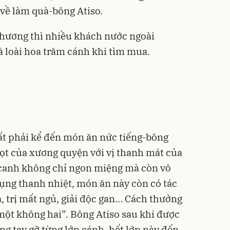
về làm quà-bông Atiso.
 thương thì nhiều khách nước ngoài
à loài hoa trăm cánh khi tìm mua.
ất phải kể đến món ăn nức tiếng-bông
ọt của xương quyện với vị thanh mát của
 canh không chỉ ngon miệng mà còn vô
ụng thanh nhiệt, món ăn này còn có tác
á, trị mất ngủ, giải độc gan… Cách thưởng
ột không hai”. Bông Atiso sau khi được
 tay gỡ từng lớp cánh, hết lớp này đến