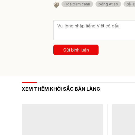
Hoa trăm cánh
bông Atiso
đà lạ
Gửi bình luận
XEM THÊM KHỞI SẮC BẢN LÀNG