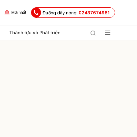
Đường dây nóng:
02437674981
Mới nhất
Thành tựu và Phát triển
ửi