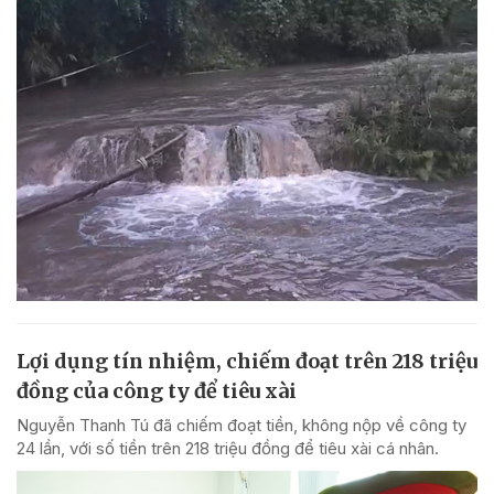
Lợi dụng tín nhiệm, chiếm đoạt trên 218 triệu
đồng của công ty để tiêu xài
Nguyễn Thanh Tú đã chiếm đoạt tiền, không nộp về công ty
24 lần, với số tiền trên 218 triệu đồng để tiêu xài cá nhân.