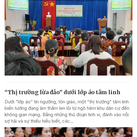
“Thị trường lừa đảo” dưới lớp áo tâm linh
Dưới “lớp áo” tín ngưỡng, tôn giáo, một "thị trường" tâm linh
biến tướng đang âm thầm len lỏi từ ngõ hẻm khu dân cư đến
không gian mạng. Bằng những thủ đoạn tinh vi, đánh vào nỗi
sợ hãi và sự thiếu hiểu biết, các...