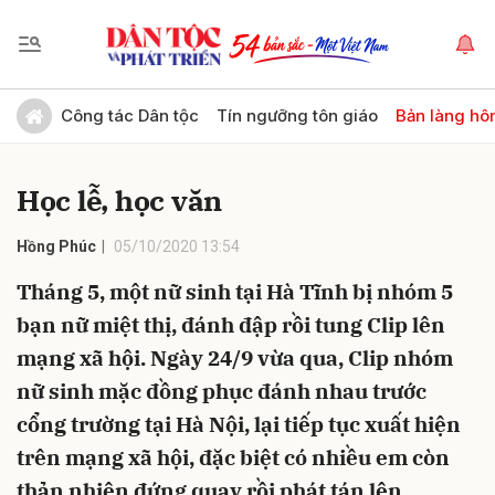
Gửi bình luận
Công tác Dân tộc
Tín ngưỡng tôn giáo
Bản làng hô
Học lễ, học văn
Hồng Phúc
05/10/2020 13:54
Tháng 5, một nữ sinh tại Hà Tĩnh bị nhóm 5
bạn nữ miệt thị, đánh đập rồi tung Clip lên
Hủy
Gửi
mạng xã hội. Ngày 24/9 vừa qua, Clip nhóm
nữ sinh mặc đồng phục đánh nhau trước
cổng trường tại Hà Nội, lại tiếp tục xuất hiện
trên mạng xã hội, đặc biệt có nhiều em còn
thản nhiên đứng quay rồi phát tán lên