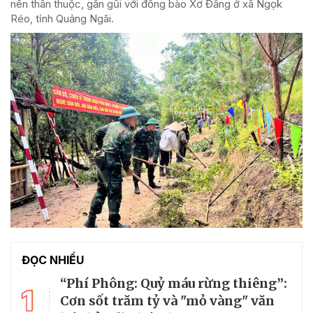
nên thân thuộc, gần gũi với đồng bào Xơ Đăng ở xã Ngọk
Réo, tỉnh Quảng Ngãi.
ĐỌC NHIỀU
“Phí Phông: Quỷ máu rừng thiêng”:
1
Cơn sốt trăm tỷ và "mỏ vàng" văn