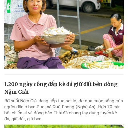
1.200 ngày công đắp kè đá giữ đất bên dòng
Nậm Giải
Bờ suối Nậm Giải đang tiếp tục sạt lở, đe dọa cuộc sống của
người dân ở bản Pục, xã Quế Phong (Nghệ An). Hơn 70 cán
bộ, chiến sĩ và đồng bào Thái đã chung tay dựng tuyến kè
đá, giữ đất, giữ bản.