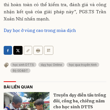
thì hoàn toàn có thể kiểm tra, đánh giá và công
nhận kết quả của giải pháp này”, PGS.TS Trần
Xuân Nhĩ nhấn mạnh.
Dạy học ở vùng cao trong mùa dịch
học sinh DTTS
dạy học Online
học qua truyền hình
Bộ GD&ĐT
BÀI LIÊN QUAN
Truyền dạy diễn tấu trống
đôi, cồng ba, chiêng năm
cho học sinh DTTS