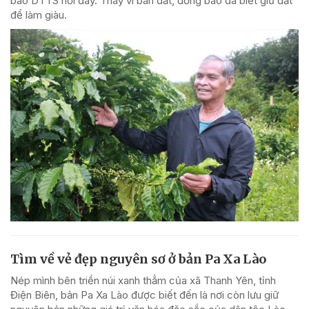
bào DTTS nơi đây. Thay vì bán đất, đồng bào đã biết giữ đất
để làm giàu.
Tìm về vẻ đẹp nguyên sơ ở bản Pa Xa Lào
Nép mình bên triền núi xanh thẳm của xã Thanh Yên, tỉnh
Điện Biên, bản Pa Xa Lào được biết đến là nơi còn lưu giữ