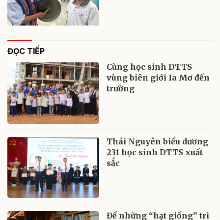
ĐỌC TIẾP
Cùng học sinh DTTS
vùng biên giới Ia Mơ đến
trường
Thái Nguyên biểu dương
231 học sinh DTTS xuất
sắc
Để những “hạt giống” tri