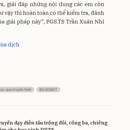
a, giải đáp những nội dung các em còn
 vậy thì hoàn toàn có thể kiểm tra, đánh
ủa giải pháp này”, PGS.TS Trần Xuân Nhĩ
mùa dịch
học qua truyền hình
Bộ GD&ĐT
ruyền dạy diễn tấu trống đôi, cồng ba, chiêng
ăm cho học sinh DTTS