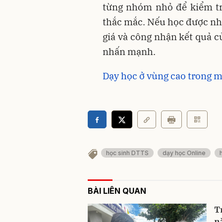
từng nhóm nhỏ để kiểm tr
thắc mắc. Nếu học được như
giá và công nhận kết quả c
nhấn mạnh.
Dạy học ở vùng cao trong 
học sinh DTTS
dạy học Online
BÀI LIÊN QUAN
T
n