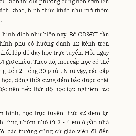
ều kiện thì địa phương cũng nên sớm lên
ách khác, hình thức khác như mở thêm
.
nh hình dịch như hiện nay, Bộ GD&ĐT cần
hính phủ có hướng dành 12 kênh trên
khối lớp để dạy học trực tuyến. Mỗi ngày
14 giờ chiều. Theo đó, mỗi cấp học có thể
ếng đến 2 tiếng 30 phút. Như vậy, các cấp
c học, đồng thời cũng đảm bảo được chất
ược nền nếp thái độ học tập nghiêm túc
n hình, học trực tuyến thực sự đem lại
nh từng nhóm nhỏ từ 3 - 4 em ở gần nhà
ó, các trường cũng cử giáo viên đi đến