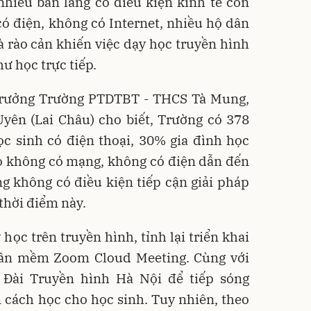
nhiều bản làng có điều kiện kinh tế còn
ó điện, không có Internet, nhiều hộ dân
à rào cản khiến việc dạy học truyền hình
ư học trực tiếp.
trưởng Trường PTDTBT - THCS Tà Mung,
yên (Lai Châu) cho biết, Trường có 378
ọc sinh có điện thoại, 30% gia đình học
 do không có mạng, không có điện dẫn đến
g không có điều kiện tiếp cận giải pháp
thời điểm này.
 học trên truyền hình, tỉnh lại triển khai
hần mềm Zoom Cloud Meeting. Cùng với
 Đài Truyền hình Hà Nội để tiếp sóng
 cách học cho học sinh. Tuy nhiên, theo