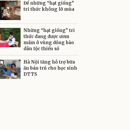
Để những “hạt giống”
tri thức không lỡ mùa
Những “hạt giống” tri
thức đang được ươm
mầm ở vùng đồng bào
dân tộc thiểu số
Hà Nội tăng hỗ trợ bữa
ăn bán trú cho học sinh
DTTS