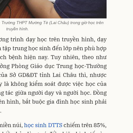
1 Trường THPT Mường Tè (Lai Châu) trong giờ học trên
truyền hình.
ng trình dạy học trên truyền hình, dạy
n tập trung học sinh đến lớp nên phù hợp
ịch bệnh hiện nay. Tuy nhiên, theo như
ởng Phòng Giáo dục Trung học-Thường
ủa Sở GD&ĐT tỉnh Lai Châu thì, nhược
y là không kiểm soát được việc học của
g tác giữa người dạy và người học. Đồng
yền hình, bắt buộc gia đình học sinh phải
i.
 miền núi,
học sinh DTTS
chiếm trên 85%,