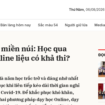
Thứ Năm,
06/08/2026
bình luận
Bản làng hôm nay
Sắc màu 54
Người giữ lửa
Media
 miền núi: Học qua
ĐỌC
ine liệu có khả thi?
 là năm học trắc trở và đáng nhớ nhất
Hủy
G
c khi liên tiếp kéo dài thời gian nghỉ
 Covid-19. Để khắc phục khó khăn,
hai phương pháp dạy học Online, dạy