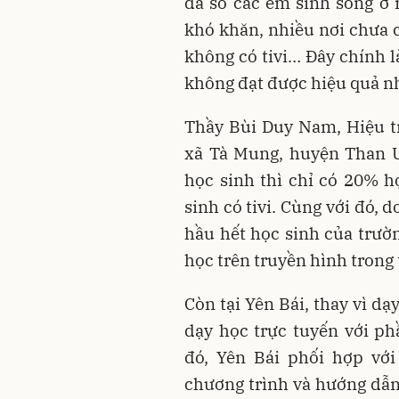
đa số các em sinh sống ở 
khó khăn, nhiều nơi chưa c
không có tivi… Đây chính l
không đạt được hiệu quả nh
Thầy Bùi Duy Nam, Hiệu 
xã Tà Mung, huyện Than U
học sinh thì chỉ có 20% h
sinh có tivi. Cùng với đó,
hầu hết học sinh của trườn
học trên truyền hình trong 
Còn tại Yên Bái, thay vì dạy
dạy học trực tuyến với p
đó, Yên Bái phối hợp với
chương trình và hướng dẫn