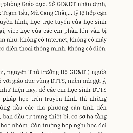
g phòng Giáo dục, Sở GD&ĐT nhận định,
: Trạm Tấu, Mù Cang Chải,… tỷ lệ tiếp cận
ruyền hình, học trực tuyến của học sinh
ại, việc học của các em phần lớn vẫn bị
ăn như: không có Internet, không có máy
 có điện thoại thông minh, không có điện,
ĩ, nguyên Thứ trưởng Bộ GD&ĐT, người
ó với giáo dục vùng DTTS, miền núi gợi ý,
 như hiện nay, để các em học sinh DTTS
 pháp học trên truyền hình thì những
ứng đầu các địa phương cần tính đến
 bản đầu tư trang thiết bị, cơ sở hạ tầng
g học nhóm. Còn trường hợp nghỉ học dài