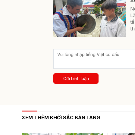
Ng
Lắ
tấ
t
Gửi bình luận
XEM THÊM KHỞI SẮC BẢN LÀNG