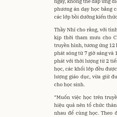
ngày, không thể đáp ứng đi
phương án dạy học bằng c
các lớp bồi dưỡng kiến thức
Thầy Nhĩ cho rằng, với tì
kịp thời tham mưu cho C
truyền hình, tương ứng 12 
phát sóng từ 7 giờ sáng và 
phát với thời lượng từ 2 ti
học, các khối lớp đều đượ
lượng giáo dục, vừa giữ đ
cho học sinh.
“Muốn việc học trên truyề
hiệu quả nên tổ chức thà
nhau để cùng học. Theo đ