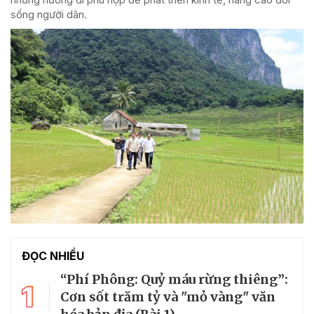
sống người dân.
ĐỌC NHIỀU
“Phí Phông: Quỷ máu rừng thiêng”:
1
Cơn sốt trăm tỷ và "mỏ vàng" văn