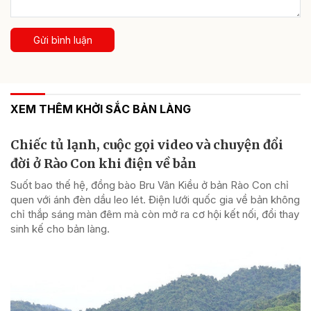
Gửi bình luận
XEM THÊM KHỞI SẮC BẢN LÀNG
Chiếc tủ lạnh, cuộc gọi video và chuyện đổi
đời ở Rào Con khi điện về bản
Suốt bao thế hệ, đồng bào Bru Vân Kiều ở bản Rào Con chỉ
quen với ánh đèn dầu leo lét. Điện lưới quốc gia về bản không
chỉ thắp sáng màn đêm mà còn mở ra cơ hội kết nối, đổi thay
sinh kế cho bản làng.