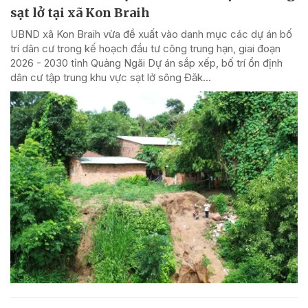
sạt lở tại xã Kon Braih
UBND xã Kon Braih vừa đề xuất vào danh mục các dự án bố
trí dân cư trong kế hoạch đầu tư công trung hạn, giai đoạn
2026 - 2030 tỉnh Quảng Ngãi Dự án sắp xếp, bố trí ổn định
dân cư tập trung khu vực sạt lở sông Đăk...