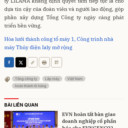
ty LILAMA khẳng định quyết tâm tiếp tục là chỗ
dựa tin cậy của đoàn viên và người lao động, góp
phần xây dựng Tổng Công ty ngày càng phát
triển bền vững.
Hòa lưới thành công tổ máy 1, Công trình nhà
máy Thủy điện Ialy mở rộng
Tổng công ty
Lắp máy
Việt Nam
hoàn thành lô hàng
BÀI LIÊN QUAN
EVN hoàn tất bàn giao
doanh nghiệp cổ phần
hóa cho EVNGENCO2