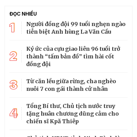
ĐỌC NHIỀU
1
Người đồng đội 99 tuổi nghẹn ngào
tiễn biệt Anh hùng La Văn Cầu
Ký ức của cựu giao liên 96 tuổi trở
2
thành “tấm bản đồ” tìm hài cốt
đồng đội
3
Từ căn lều giữa rừng, cha nghèo
nuôi 7 con gái thành cử nhân
Tổng Bí thư, Chủ tịch nước truy
4
tặng huân chương dũng cảm cho
chiến sĩ Kpă Thiêp