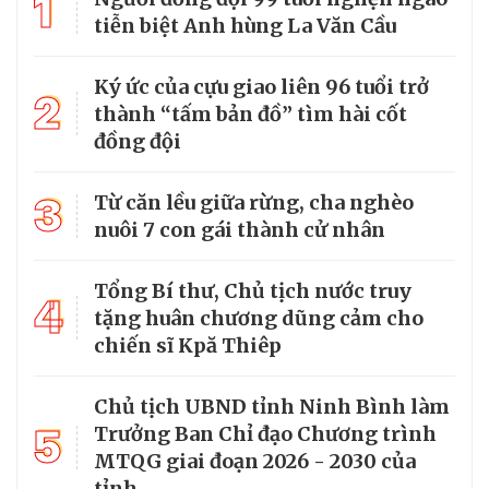
1
tiễn biệt Anh hùng La Văn Cầu
Ký ức của cựu giao liên 96 tuổi trở
2
thành “tấm bản đồ” tìm hài cốt
đồng đội
3
Từ căn lều giữa rừng, cha nghèo
nuôi 7 con gái thành cử nhân
Tổng Bí thư, Chủ tịch nước truy
4
tặng huân chương dũng cảm cho
chiến sĩ Kpă Thiêp
Chủ tịch UBND tỉnh Ninh Bình làm
5
Trưởng Ban Chỉ đạo Chương trình
MTQG giai đoạn 2026 - 2030 của
tỉnh