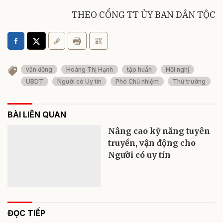
THEO CỔNG TT ỦY BAN DÂN TỘC
vận động
Hoàng Thị Hạnh
tập huấn
Hội nghị
UBDT
Người có Uy tín
Phó Chủ nhiệm
Thứ trưởng
BÀI LIÊN QUAN
Nâng cao kỹ năng tuyên
truyền, vận động cho
Người có uy tín
ĐỌC TIẾP