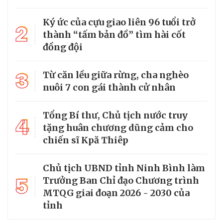
Ký ức của cựu giao liên 96 tuổi trở
2
thành “tấm bản đồ” tìm hài cốt
đồng đội
3
Từ căn lều giữa rừng, cha nghèo
nuôi 7 con gái thành cử nhân
Tổng Bí thư, Chủ tịch nước truy
4
tặng huân chương dũng cảm cho
chiến sĩ Kpă Thiêp
Chủ tịch UBND tỉnh Ninh Bình làm
5
Trưởng Ban Chỉ đạo Chương trình
MTQG giai đoạn 2026 - 2030 của
tỉnh