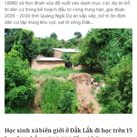
UBND xã Kon Braih vừa đề xuất vào danh mục các dự án bố
trí dân cư trong kế hoạch đầu tư công trung hạn, giai đoạn
2026 - 2030 tỉnh Quảng Ngãi Dự án sắp xếp, bố trí ổn định
dân cư tập trung khu vực sạt lở sông Đăk...
Học sinh xã biên giới ở Đắk Lắk đi học trên 15