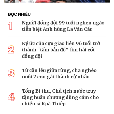
ĐỌC NHIỀU
1
Người đồng đội 99 tuổi nghẹn ngào
tiễn biệt Anh hùng La Văn Cầu
Ký ức của cựu giao liên 96 tuổi trở
2
thành “tấm bản đồ” tìm hài cốt
đồng đội
3
Từ căn lều giữa rừng, cha nghèo
nuôi 7 con gái thành cử nhân
Tổng Bí thư, Chủ tịch nước truy
4
tặng huân chương dũng cảm cho
chiến sĩ Kpă Thiêp