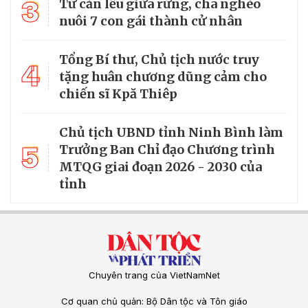
3
Từ căn lều giữa rừng, cha nghèo
nuôi 7 con gái thành cử nhân
Tổng Bí thư, Chủ tịch nước truy
4
tặng huân chương dũng cảm cho
chiến sĩ Kpă Thiêp
Chủ tịch UBND tỉnh Ninh Bình làm
5
Trưởng Ban Chỉ đạo Chương trình
MTQG giai đoạn 2026 - 2030 của
tỉnh
Chuyên trang của VietNamNet
Cơ quan chủ quản: Bộ Dân tộc và Tôn giáo