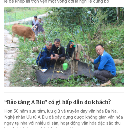
lễ để khép lại trọn vẹn một vòng đời là nghi lễ cúng bò
“Bảo tàng A Biu” có gì hấp dẫn du khách?
Hơn 50 năm sưu tầm, lưu giữ và truyền dạy văn hóa Ba Na,
Nghệ nhân Ưu tú A Biu đã xây dựng được không gian văn hóa
ngay tại nhà với nhiều di sản, hoạt động văn hóa đặc sắc thu