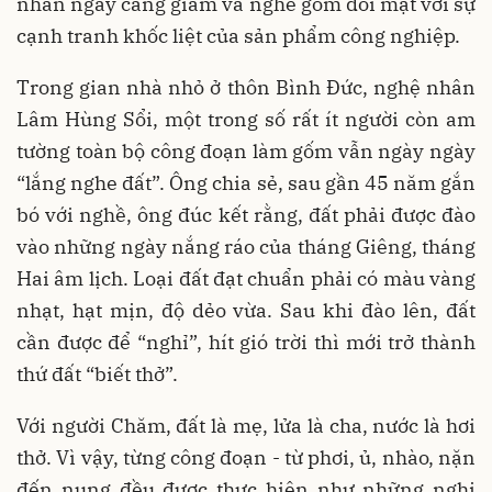
nhân ngày càng giảm và nghề gốm đối mặt với sự
cạnh tranh khốc liệt của sản phẩm công nghiệp.
Trong gian nhà nhỏ ở thôn Bình Đức, nghệ nhân
Lâm Hùng Sổi, một trong số rất ít người còn am
tường toàn bộ công đoạn làm gốm vẫn ngày ngày
“lắng nghe đất”. Ông chia sẻ, sau gần 45 năm gắn
bó với nghề, ông đúc kết rằng, đất phải được đào
vào những ngày nắng ráo của tháng Giêng, tháng
Hai âm lịch. Loại đất đạt chuẩn phải có màu vàng
nhạt, hạt mịn, độ dẻo vừa. Sau khi đào lên, đất
cần được để “nghỉ”, hít gió trời thì mới trở thành
thứ đất “biết thở”.
Với người Chăm, đất là mẹ, lửa là cha, nước là hơi
thở. Vì vậy, từng công đoạn - từ phơi, ủ, nhào, nặn
đến nung đều được thực hiện như những nghi