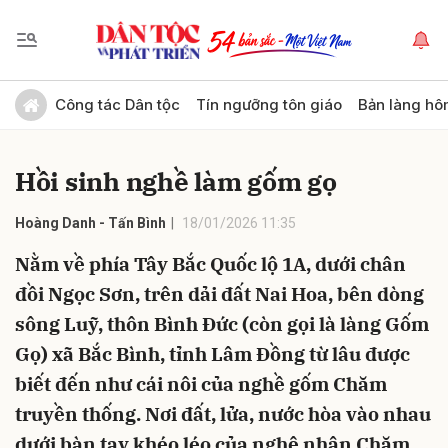
Gửi bình luận
Công tác Dân tộc
Tín ngưỡng tôn giáo
Bản làng hô
Hồi sinh nghề làm gốm gọ
Hoàng Danh - Tấn Bình
18/01/2026 11:35
Nằm về phía Tây Bắc Quốc lộ 1A, dưới chân
đồi Ngọc Sơn, trên dải đất Nai Hoa, bên dòng
Hủy
Gửi
sông Luỹ, thôn Bình Đức (còn gọi là làng Gốm
Gọ) xã Bắc Bình, tỉnh Lâm Đồng từ lâu được
biết đến như cái nôi của nghề gốm Chăm
truyền thống. Nơi đất, lửa, nước hòa vào nhau
dưới bàn tay khéo léo của nghệ nhân Chăm