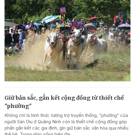
Giữ bản sắc, gắn kết cộng đồng từ thiết chế
"phường"
Không chỉ là hình thức tương trợ truyền thống, "phường" của
người Sán Dìu ở Quảng Ninh còn là thiết chế cộng đồng góp
phần gắn kết các gia đình, gìn giữ bản sắc văn hóa qua nhiều
thế hệ. Trong nhịp sống hiện đại,...