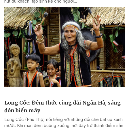
hút du khách, tạo sinh kế cho người...
Long Cốc: Đêm thức cùng dải Ngân Hà, sáng
đón biển mây
Long Cốc (Phú Thọ) nổi tiếng với những đồi chè bát úp xanh
mướt. Khi màn đêm buông xuống, nơi đây trở thành điểm săn