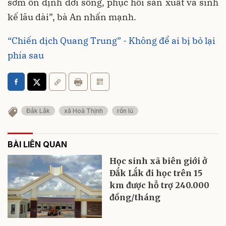
sớm ổn định đời sống, phục hồi sản xuất và sinh
kế lâu dài”, bà An nhấn mạnh.
“Chiến dịch Quang Trung” - Không để ai bị bỏ lại
phía sau
Đắk Lắk
xã Hoà Thịnh
rốn lũ
BÀI LIÊN QUAN
Học sinh xã biên giới ở
Đắk Lắk đi học trên 15
km được hỗ trợ 240.000
đồng/tháng