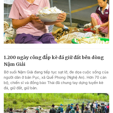
1.200 ngày công đắp kè đá giữ đất bên dòng
Nậm Giải
Bờ suối Nậm Giải đang tiếp tục sạt lở, đe dọa cuộc sống của
người dân ở bản Pục, xã Quế Phong (Nghệ An). Hơn 70 cán
bộ, chiến sĩ và đồng bào Thái đã chung tay dựng tuyến kè
đá, giữ đất, giữ bản.