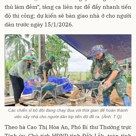
thủ làm đêm”, tăng ca liên tục để đẩy nhanh tiến
độ thi công; dự kiến sẽ bàn giao nhà ở cho người
dân trước ngày 15/1/2026.
Các chiến sĩ bộ đội đang chạy đua với thời gian để hoàn thành
việc xây nhà cho người dân kịp tiến độ đề ra. (Ảnh: T.Q)
Theo bà Cao Thị Hòa An, Phó Bí thư Thường trực
Tỉnh ủy, Chủ tịch HĐND tỉnh Đắk Lắk, toàn tỉnh