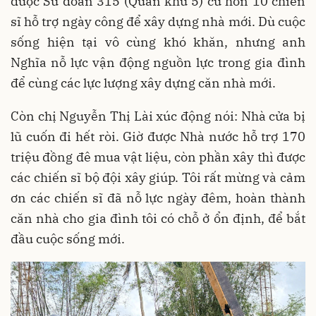
được Sư đoàn 315 (Quân khu 5) cử hơn 10 chiến
sĩ hỗ trợ ngày công để xây dựng nhà mới. Dù cuộc
sống hiện tại vô cùng khó khăn, nhưng anh
Nghĩa nỗ lực vận động nguồn lực trong gia đình
để cùng các lực lượng xây dựng căn nhà mới.
Còn chị Nguyễn Thị Lài xúc động nói: Nhà cửa bị
lũ cuốn đi hết ròi. Giờ được Nhà nước hỗ trợ 170
triệu đồng đê mua vật liệu, còn phần xây thì được
các chiến sĩ bộ đội xây giúp. Tôi rất mừng và cảm
ơn các chiến sĩ đã nỗ lực ngày đêm, hoàn thành
căn nhà cho gia đình tôi có chỗ ở ổn định, để bắt
đầu cuộc sống mới.