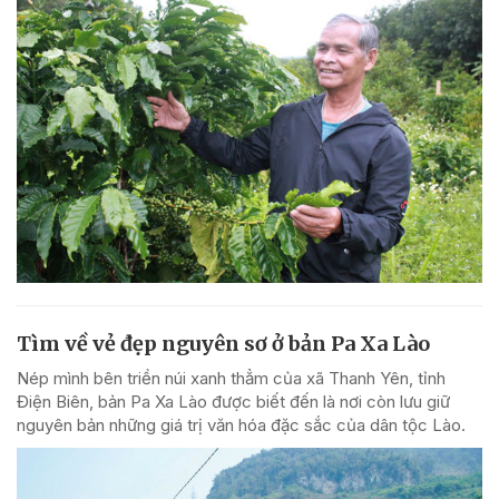
Tìm về vẻ đẹp nguyên sơ ở bản Pa Xa Lào
Nép mình bên triền núi xanh thẳm của xã Thanh Yên, tỉnh
Điện Biên, bản Pa Xa Lào được biết đến là nơi còn lưu giữ
nguyên bản những giá trị văn hóa đặc sắc của dân tộc Lào.