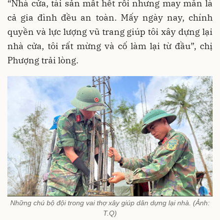
“Nhà cửa, tài sản mất hết rồi nhưng may mắn là
cả gia đình đều an toàn. Mấy ngày nay, chính
quyền và lực lượng vũ trang giúp tôi xây dựng lại
nhà cửa, tôi rất mừng và cố làm lại từ đầu”, chị
Phượng trải lòng.
Những chú bộ đội trong vai thợ xây giúp dân dựng lại nhà. (Ảnh:
T.Q)