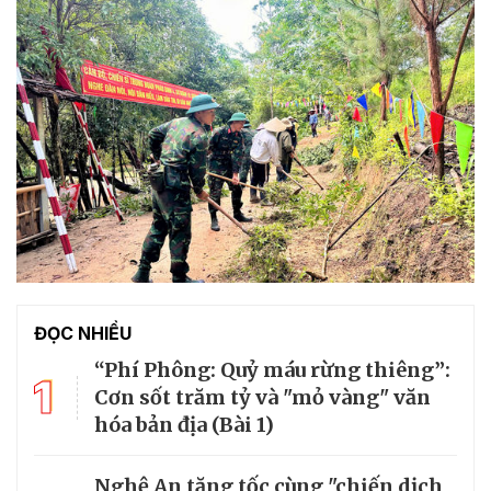
ĐỌC NHIỀU
“Phí Phông: Quỷ máu rừng thiêng”:
1
Cơn sốt trăm tỷ và "mỏ vàng" văn
hóa bản địa (Bài 1)
Nghệ An tăng tốc cùng "chiến dịch