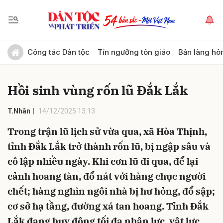
Gửi bình luận
Công tác Dân tộc
Tín ngưỡng tôn giáo
Bản làng hô
Hồi sinh vùng rốn lũ Đắk Lắk
T.Nhân
14/12/2025 13:13
Trong trận lũ lịch sử vừa qua, xã Hòa Thịnh,
tỉnh Đắk Lắk trở thành rốn lũ, bị ngập sâu và
Hủy
Gửi
cô lập nhiều ngày. Khi cơn lũ đi qua, để lại
cảnh hoang tàn, đổ nát với hàng chục người
chết; hàng nghìn ngôi nhà bị hư hỏng, đổ sập;
cơ sở hạ tầng, đường xá tan hoang. Tỉnh Đắk
Lắk đang huy động tối đa nhân lực, vật lực