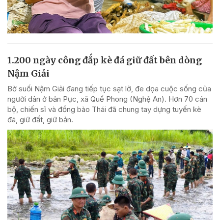
1.200 ngày công đắp kè đá giữ đất bên dòng
Nậm Giải
Bờ suối Nậm Giải đang tiếp tục sạt lở, đe dọa cuộc sống của
người dân ở bản Pục, xã Quế Phong (Nghệ An). Hơn 70 cán
bộ, chiến sĩ và đồng bào Thái đã chung tay dựng tuyến kè
đá, giữ đất, giữ bản.