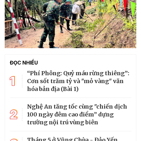
ĐỌC NHIỀU
“Phí Phông: Quỷ máu rừng thiêng”:
1
Cơn sốt trăm tỷ và "mỏ vàng" văn
hóa bản địa (Bài 1)
Nghệ An tăng tốc cùng "chiến dịch
2
100 ngày đêm cao điểm” dựng
trường nội trú vùng biên
Tháng 5 ở Vũng Chùa - Đảo Yến,