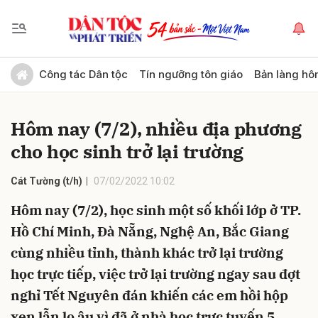
Gửi bình luận
Công tác Dân tộc
Tín ngưỡng tôn giáo
Bản làng hô
Hôm nay (7/2), nhiều địa phương
cho học sinh trở lại trường
Cát Tường (t/h)
07/02/2022 10:02
Hôm nay (7/2), học sinh một số khối lớp ở TP.
Hủy
Gửi
Hồ Chí Minh, Đà Nẵng, Nghệ An, Bắc Giang
cùng nhiều tỉnh, thành khác trở lại trường
học trực tiếp, việc trở lại trường ngay sau đợt
nghỉ Tết Nguyên đán khiến các em hồi hộp
xen lẫn lo âu vì đã ở nhà học trực tuyến 5