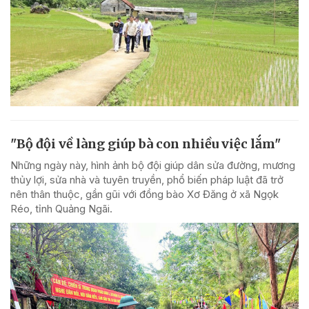
"Bộ đội về làng giúp bà con nhiều việc lắm"
Những ngày này, hình ảnh bộ đội giúp dân sửa đường, mương
thủy lợi, sửa nhà và tuyên truyền, phổ biến pháp luật đã trở
nên thân thuộc, gần gũi với đồng bào Xơ Đăng ở xã Ngọk
Réo, tỉnh Quảng Ngãi.