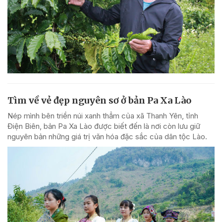
Tìm về vẻ đẹp nguyên sơ ở bản Pa Xa Lào
Nép mình bên triền núi xanh thẳm của xã Thanh Yên, tỉnh
Điện Biên, bản Pa Xa Lào được biết đến là nơi còn lưu giữ
nguyên bản những giá trị văn hóa đặc sắc của dân tộc Lào.