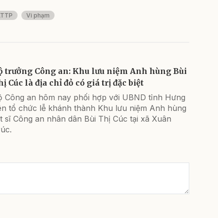
ATTP
Vi phạm
ộ trưởng Công an: Khu lưu niệm Anh hùng Bùi
ị Cúc là địa chỉ đỏ có giá trị đặc biệt
ộ Công an hôm nay phối hợp với UBND tỉnh Hưng
ên tổ chức lễ khánh thành Khu lưu niệm Anh hùng
ệt sĩ Công an nhân dân Bùi Thị Cúc tại xã Xuân
úc.