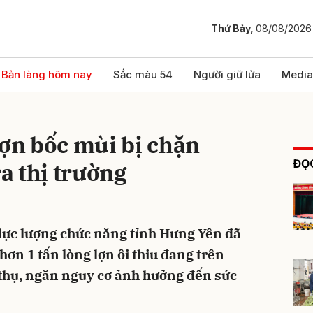
Thứ Bảy,
08/08/2026
bình luận
Bản làng hôm nay
Sắc màu 54
Người giữ lửa
Media
lợn bốc mùi bị chặn
ĐỌC
ra thị trường
 lực lượng chức năng tỉnh Hưng Yên đã
Hủy
G
 hơn 1 tấn lòng lợn ôi thiu đang trên
 thụ, ngăn nguy cơ ảnh hưởng đến sức