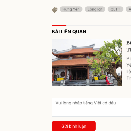
Hưng Yên
Lòng lợn
QLTT
BÀI LIÊN QUAN
B
Th
B
Y
li
Tr
Gửi bình luận