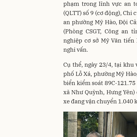
phạm trong lĩnh vực an t
(QLTT) số 9 (cơ động), Chi
an phường Mỹ Hào, Đội Cả
(Phòng CSGT, Công an t
nghiệp cơ sở Mỹ Văn tiến
nghi vấn.
Cụ thể, ngày 23/4, tại kh
phố Lỗ Xá, phường Mỹ Hào, 
biển kiểm soát 89C-121.75 
xã Như Quỳnh, Hưng Yên) đ
xe đang vận chuyển 1.040 k