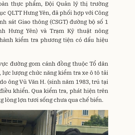
oàn thực phẩm, Đội Quản lý thị trường
 cục QLTT Hưng Yên, đã phối hợp với Công
nh sát Giao thông (CSGT) đường bộ số 1
ỉnh Hưng Yên) và Trạm Kỹ thuật nông
 hành kiểm tra phương tiện có dấu hiệu
u vực đường gom cánh đồng thuộc Tổ dân
lực lượng chức năng kiểm tra xe ô tô tải
do ông Vũ Văn H. (sinh năm 1983, trú tại
iều khiển. Qua kiểm tra, phát hiện trên
g lòng lợn tươi sống chưa qua chế biến.