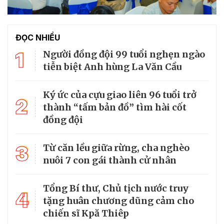
ĐỌC NHIỀU
1
Người đồng đội 99 tuổi nghẹn ngào
tiễn biệt Anh hùng La Văn Cầu
Ký ức của cựu giao liên 96 tuổi trở
2
thành “tấm bản đồ” tìm hài cốt
đồng đội
3
Từ căn lều giữa rừng, cha nghèo
nuôi 7 con gái thành cử nhân
Tổng Bí thư, Chủ tịch nước truy
4
tặng huân chương dũng cảm cho
chiến sĩ Kpă Thiêp