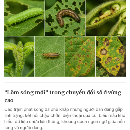
“Lõm sóng mới” trong chuyển đổi số ở vùng
cao
Các trạm phát sóng đã phủ khắp nhưng người dân đang gặp
tình trạng: kết nối chập chờn, điện thoại quá cũ, biểu mẫu khó
hiểu, dữ liệu chưa liên thông, khoảng cách ngôn ngữ giữa nền
tảng và người dùng.