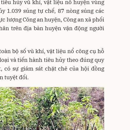
tiêu hủy vũ khí, vật liệu nổ huyện vùng
ủy 1.039 súng tự chế, 87 nòng súng các
 lực lượng Công an huyện, Công an xã phối
chân trên địa bàn huyện vận động người
, toàn bộ số vũ khí, vật liệu nổ công cụ hỗ
loại và tiến hành tiêu hủy theo đúng quy
t, có sự giám sát chặt chẽ của hội đồng
 tuyệt đối.