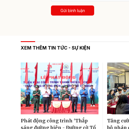
Gửi bình luận
XEM THÊM TIN TỨC - SỰ KIỆN
Phát động công trình 'Thắp
Tăng cườ
sáng đường biên - Đường cờ Tổ
bộ pháp 