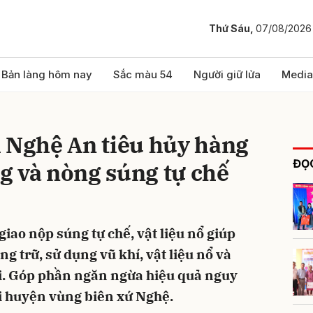
Thứ Sáu,
07/08/2026
bình luận
Bản làng hôm nay
Sắc màu 54
Người giữ lửa
Media
i Nghệ An tiêu hủy hàng
ĐỌC
g và nòng súng tự chế
iao nộp súng tự chế, vật liệu nổ giúp
Hủy
G
ng trữ, sử dụng vũ khí, vật liệu nổ và
ội. Góp phần ngăn ngừa hiệu quả nguy
ại huyện vùng biên xứ Nghệ.