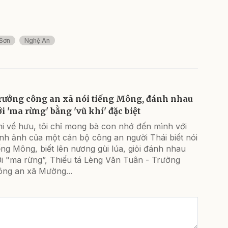
Sơn
Nghệ An
rưởng công an xã nói tiếng Mông, đánh nhau
ới 'ma rừng' bằng 'vũ khí' đặc biệt
i về hưu, tôi chỉ mong bà con nhớ đến mình với
nh ảnh của một cán bộ công an người Thái biết nói
ếng Mông, biết lên nương gùi lúa, giỏi đánh nhau
ới "ma rừng”, Thiếu tá Lèng Văn Tuân - Trưởng
ông an xã Mường...