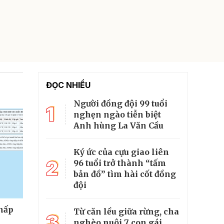
ĐỌC NHIỀU
Người đồng đội 99 tuổi
1
nghẹn ngào tiễn biệt
Anh hùng La Văn Cầu
Ký ức của cựu giao liên
2
96 tuổi trở thành “tấm
bản đồ” tìm hài cốt đồng
đội
thấp
Từ căn lều giữa rừng, cha
3
nghèo nuôi 7 con gái