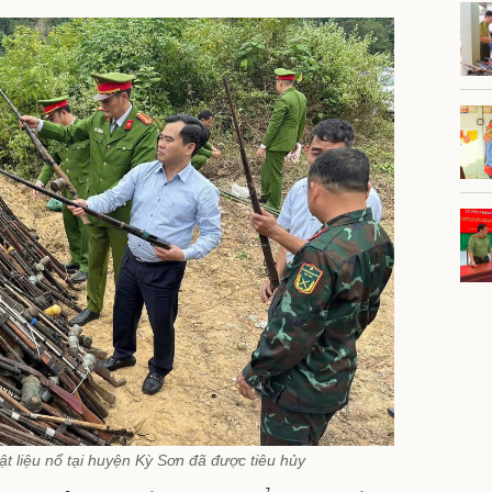
t liệu nổ tại huyện Kỳ Sơn đã được tiêu hủy