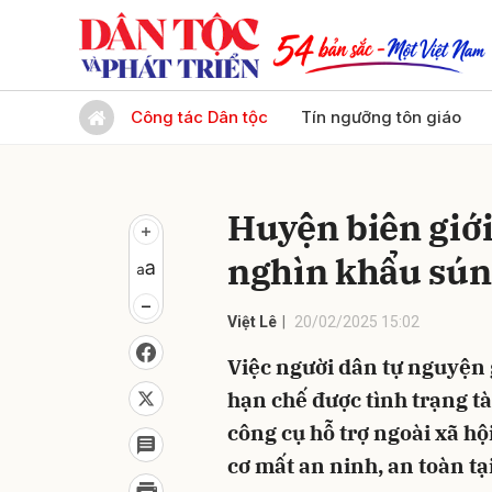
Gửi 
Công tác Dân tộc
Tín ngưỡng tôn giáo
Huyện biên giớ
nghìn khẩu sún
Việt Lê
20/02/2025 15:02
Việc người dân tự nguyện g
hạn chế được tình trạng tà
công cụ hỗ trợ ngoài xã h
cơ mất an ninh, an toàn t