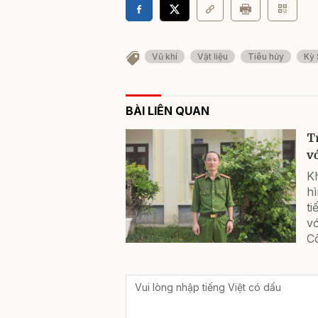
Vũ khí
Vật liệu
Tiêu hủy
Kỳ 
BÀI LIÊN QUAN
T
v
Kh
hì
ti
v
C