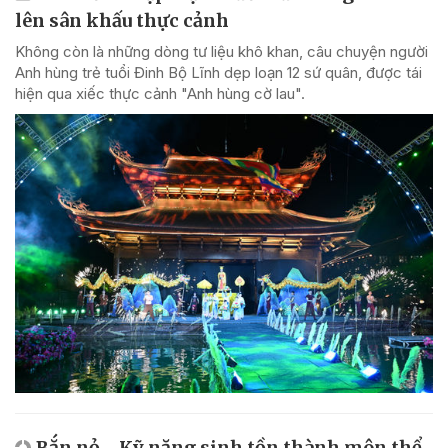
lên sân khấu thực cảnh
Không còn là những dòng tư liệu khô khan, câu chuyện người
Anh hùng trẻ tuổi Đinh Bộ Lĩnh dẹp loạn 12 sứ quân, được tái
hiện qua xiếc thực cảnh "Anh hùng cờ lau".
Bắn nỏ - Kỹ năng sinh tồn thành môn thể