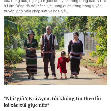
của đồng bào, đội ngũ Người có uy tín trong đồng bào DTTS
ở Lâm Đồng đã trở thành lực lượng quan trọng trong tuyên
truyền, phổ biến pháp luật và hòa giải...
"Nhờ già Y Krú Ayun, tôi không tin theo lời
kẻ xấu xúi giục nữa"