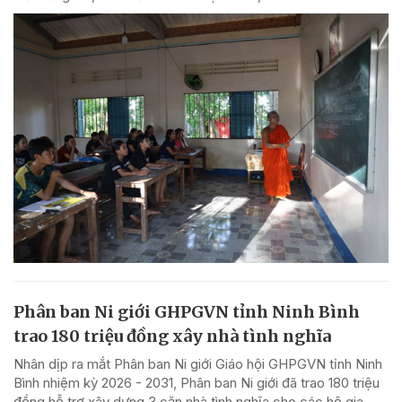
Phân ban Ni giới GHPGVN tỉnh Ninh Bình
trao 180 triệu đồng xây nhà tình nghĩa
Nhân dịp ra mắt Phân ban Ni giới Giáo hội GHPGVN tỉnh Ninh
Bình nhiệm kỳ 2026 - 2031, Phân ban Ni giới đã trao 180 triệu
đồng hỗ trợ xây dựng 3 căn nhà tình nghĩa cho các hộ gia