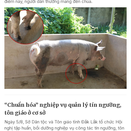
điểm này, người dân thường mang đến chùa.
“Chuẩn hóa” nghiệp vụ quản lý tín ngưỡng,
tôn giáo ở cơ sở
Ngày 5/8, Sở Dân tộc và Tôn giáo tỉnh Đắk Lắk tổ chức Hội
nghị tập huấn, bồi dưỡng nghiệp vụ công tác tín ngưỡng, tôn