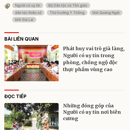
Người có uy tín
Bộ Dân tộc và Tôn giáo
dân tộc thiểu số
Thứ trưởng Y Thông
tỉnh Quảng Ngãi
tỉnh Gia Lai
BÀI LIÊN QUAN
Phát huy vai trò già làng,
Người có uy tín trong
phòng, chống ngộ độc
thực phẩm vùng cao
ĐỌC TIẾP
Những đóng góp của
Người có uy tín nơi biên
cương