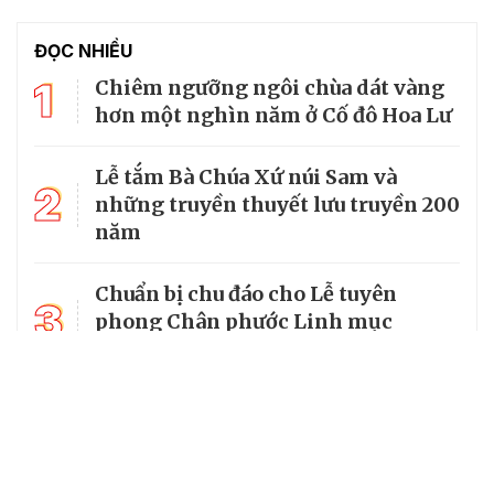
ĐỌC NHIỀU
1
Chiêm ngưỡng ngôi chùa dát vàng
hơn một nghìn năm ở Cố đô Hoa Lư
Lễ tắm Bà Chúa Xứ núi Sam và
2
những truyền thuyết lưu truyền 200
năm
Chuẩn bị chu đáo cho Lễ tuyên
3
phong Chân phước Linh mục
Trương Bửu Diệp
Chiêm bái chùa Cam Lộ, nơi có
4
bảo tháp thờ Phật cao nhất Việt
Nam