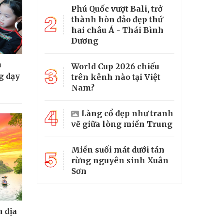
Phú Quốc vượt Bali, trở
2
thành hòn đảo đẹp thứ
hai châu Á - Thái Bình
Dương
a
World Cup 2026 chiếu
3
g dạy
trên kênh nào tại Việt
Nam?
4
Làng cổ đẹp như tranh
vẽ giữa lòng miền Trung
Miền suối mát dưới tán
5
rừng nguyên sinh Xuân
Sơn
 địa