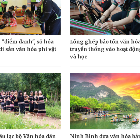
 "điểm danh", số hóa
Lồng ghép bảo tồn văn hó
di sản văn hóa phi vật
truyền thống vào hoạt độn
và học
âu lạc bộ Văn hóa dân
Ninh Bình đưa văn hóa bản