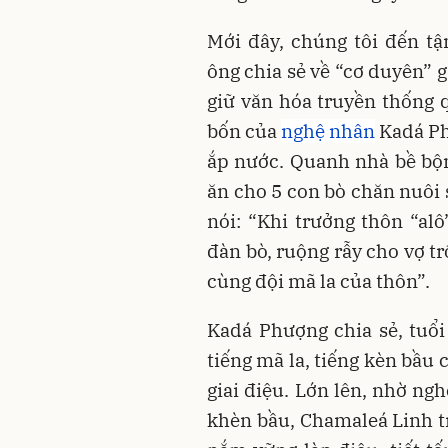
Mới đây, chúng tôi đến t
ông chia sẻ về “cơ duyên” g
giữ văn hóa truyền thống 
bốn của
nghệ nhân
Kadá Ph
ắp nước. Quanh nhà bề bộ
ăn cho 5 con bò chăn nuôi
nói: “Khi trưởng thôn “alô
đàn bò, ruộng rẫy cho vợ t
cùng đội mã la của thôn”.
Kadá Phượng chia sẻ, tuổi
tiếng mã la, tiếng kèn bầu
giai điệu. Lớn lên, nhờ n
khèn bầu, Chamaleá Linh 