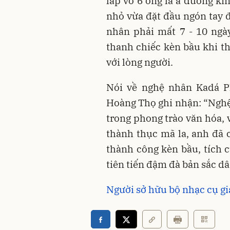
lắp vô 6 ống là a đường kí
nhỏ vừa đặt đầu ngón tay 
nhân phải mất 7 - 10 ngà
thanh chiếc kèn bầu khi thổ
với lòng người.
Nói về nghệ nhân Kadá P
Hoàng Thọ ghi nhận: “Nghệ
trong phong trào văn hóa, 
thành thục mã la, anh đã 
thành công kèn bầu, tích 
tiên tiến đậm đà bản sắc dâ
Người sở hữu bộ nhạc cụ gi