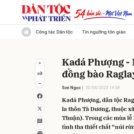
Gửi 
Công tác Dân tộc
Tín ngưỡng tôn giáo
Kadá Phượng - 
đồng bào Ragla
Sơn Ngọc
20/04/2023 14:58
Kadá Phượng, dân tộc Ragl
la thôn Tà Dương, thuộc x
Thuận). Trong các mùa lễ 
tình tha thiết chất “núi r