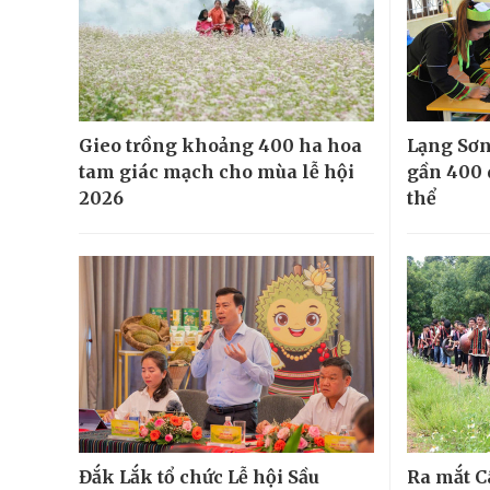
Gieo trồng khoảng 400 ha hoa
Lạng Sơn
tam giác mạch cho mùa lễ hội
gần 400 
2026
thể
Đắk Lắk tổ chức Lễ hội Sầu
Ra mắt C