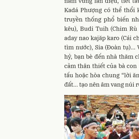
nắm vững làn điệu, tiết tấ
Kadá Phượng có thể thổi 
truyền thống phổ biến nh
kêu), Budi Tuih (Chim Rù R
aday nao kajăp karo (Cái c
tìm nước), Sia (Đoàn tụ)… 
hỷ, bạn bè đến nhà thăm ch
cảm thân thiết của bà con
tấu hoặc hòa chung “lời ăn 
đất… tạo nên âm vang núi r