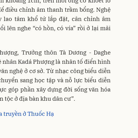
nh khoảng 1cm, trên mỗi ống có khoét lỗ
để điều chỉnh âm thanh trầm bổng. Nghệ
y lao tâm khổ tứ lắp đặt, cân chỉnh âm
i lên nghe “có hồn, có vía” rồi ở lại mãi
hượng, Trưởng thôn Tà Dương - Daghe
 nhân Kadá Phượng là nhân tố điển hình
văn nghệ ở cơ sở. Từ nhạc công biểu diễn
chuyển sang học tập và nỗ lực biểu diễn
cực góp phần xây dựng đời sống văn hóa
n tộc ở địa bàn khu dân cư”.
a truyền ở Thuốc Hạ