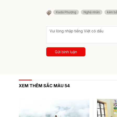
Kadá Phượng
Nghệ nhân
kèn b
Gửi bình luận
XEM THÊM SẮC MÀU 54