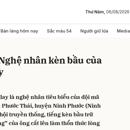
Thứ Năm,
06/08/2026
bình luận
Bản làng hôm nay
Sắc màu 54
Người giữ lửa
Media
Nghệ nhân kèn bầu của
y
ay là nghệ nhân tiêu biểu của đội mã
Hủy
G
ã Phước Thái, huyện Ninh Phước (Ninh
hội truyền thống, tiếng kèn bầu trữ
ừng” của ông cất lên làm thổn thức lòng