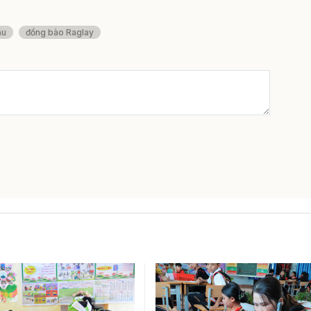
ầu
đồng bào Raglay