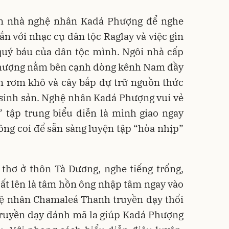
ận nhà nghệ nhân Kadá Phượng để nghe
ắn với nhạc cụ dân tộc Raglay và việc gìn
quý báu của dân tộc mình. Ngôi nhà cấp
ượng nằm bên cạnh dòng kênh Nam đầy
n rơm khô và cây bắp dự trữ nguồn thức
 sinh sản. Nghệ nhân Kadá Phượng vui vẻ
” tập trung biểu diễn là mình giao ngay
rông coi để sẵn sàng luyện tập “hòa nhịp”
 thơ ở thôn Tà Dương, nghe tiếng trống,
 cất lên là tâm hồn ông nhập tâm ngay vào
ghệ nhân Chamaleá Thanh truyền dạy thổi
truyền dạy đánh mã la giúp Kadá Phượng