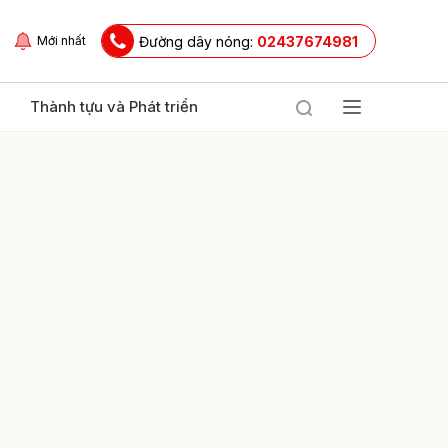
Đường dây nóng:
02437674981
Mới nhất
Thành tựu và Phát triển
ửi