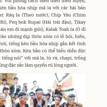
u. Với phong cách biểu diễn điêu luyện,
kèn bầu hòa nhịp mã la với các bài bản
ư: Răq Ia (Theo nước), Chip Yâu (Chim
ì), Peq bok Rupai (Hái trái đậu), Tikay
hân em đi mạnh giỏi), Kalak Toah Ia (Ó đi
Vào những dịp thôn xóm có lễ hội, hiếu,
ơi, tiếng kèn bầu hòa nhịp gắn kết tình
 thôn xóm. Kèn bầu có thể biểu diễn độc
tiếng nói” với mã la, tù và, chapi, trống
ừng đặc sắc làm quyến rũ lòng người.