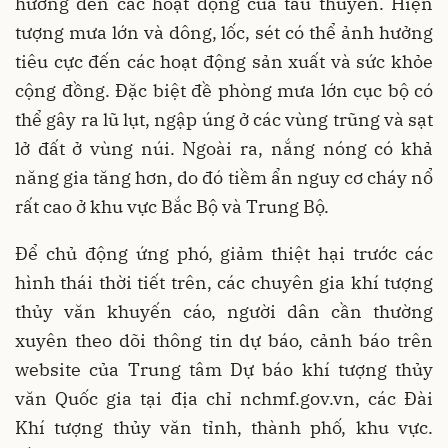
hưởng đến các hoạt động của tàu thuyền. Hiện
tượng mưa lớn và dông, lốc, sét có thể ảnh hưởng
tiêu cực đến các hoạt động sản xuất và sức khỏe
cộng đồng. Đặc biệt đề phòng mưa lớn cục bộ có
thể gây ra lũ lụt, ngập úng ở các vùng trũng và sạt
lở đất ở vùng núi. Ngoài ra, nắng nóng có khả
năng gia tăng hơn, do đó tiềm ẩn nguy cơ cháy nổ
rất cao ở khu vực Bắc Bộ và Trung Bộ.
Để chủ động ứng phó, giảm thiệt hại trước các
hình thái thời tiết trên, các chuyên gia khí tượng
thủy văn khuyến cáo, người dân cần thường
xuyên theo dõi thông tin dự báo, cảnh báo trên
website của Trung tâm Dự báo khí tượng thủy
văn Quốc gia tại địa chỉ nchmf.gov.vn, các Đài
Khí tượng thủy văn tỉnh, thành phố, khu vực.