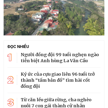
ĐỌC NHIỀU
1
Người đồng đội 99 tuổi nghẹn ngào
tiễn biệt Anh hùng La Văn Cầu
Ký ức của cựu giao liên 96 tuổi trở
2
thành “tấm bản đồ” tìm hài cốt
đồng đội
3
Từ căn lều giữa rừng, cha nghèo
nuôi 7 con gái thành cử nhân