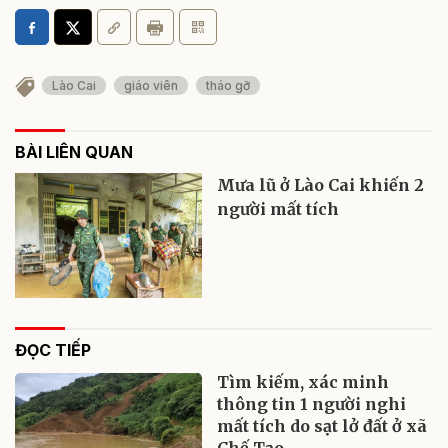
Lào Cai
giáo viên
tháo gỡ
BÀI LIÊN QUAN
Mưa lũ ở Lào Cai khiến 2
người mất tích
ĐỌC TIẾP
Tìm kiếm, xác minh
thông tin 1 người nghi
mất tích do sạt lở đất ở xã
Chế Tạo