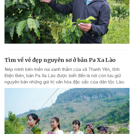
Tìm về vẻ đẹp nguyên sơ ở bản Pa Xa Lào
Nép mình bên triền núi xanh thẳm của xã Thanh Yên, tỉnh
Điện Biên, bản Pa Xa Lào được biết đến là nơi còn lưu giữ
nguyên bản những giá trị văn hóa đặc sắc của dân tộc Lào.