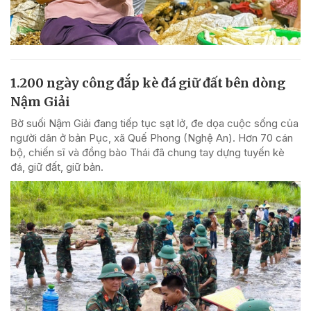
1.200 ngày công đắp kè đá giữ đất bên dòng
Nậm Giải
Bờ suối Nậm Giải đang tiếp tục sạt lở, đe dọa cuộc sống của
người dân ở bản Pục, xã Quế Phong (Nghệ An). Hơn 70 cán
bộ, chiến sĩ và đồng bào Thái đã chung tay dựng tuyến kè
đá, giữ đất, giữ bản.