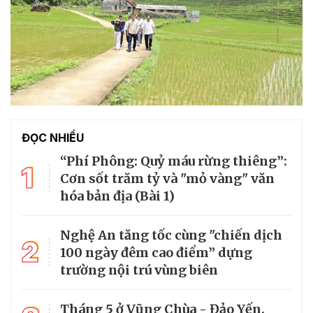
ĐỌC NHIỀU
“Phí Phông: Quỷ máu rừng thiêng”:
1
Cơn sốt trăm tỷ và "mỏ vàng" văn
hóa bản địa (Bài 1)
Nghệ An tăng tốc cùng "chiến dịch
2
100 ngày đêm cao điểm” dựng
trường nội trú vùng biên
Tháng 5 ở Vũng Chùa - Đảo Yến,