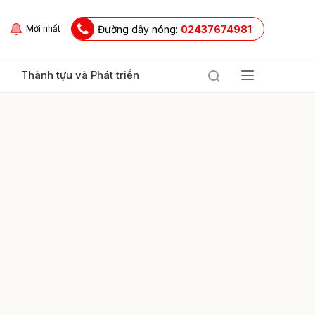
Đường dây nóng:
02437674981
Mới nhất
Thành tựu và Phát triển
ửi