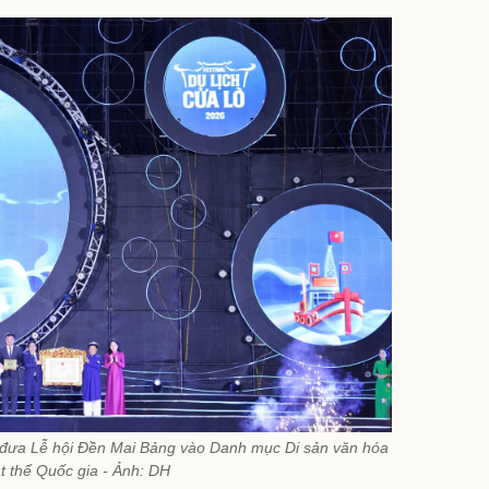
 đưa Lễ hội Đền Mai Bảng vào Danh mục Di sản văn hóa
ật thể Quốc gia - Ảnh: DH