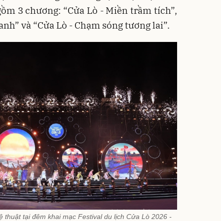
ồm 3 chương: “Cửa Lò - Miền trầm tích”,
anh” và “Cửa Lò - Chạm sóng tương lai”.
ệ thuật tại đêm khai mạc Festival du lịch Cửa Lò 2026 -