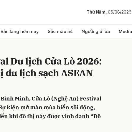
Thứ Năm,
06/08/2026
bình luận
Bản làng hôm nay
Sắc màu 54
Người giữ lửa
Media
al Du lịch Cửa Lò 2026:
ị du lịch sạch ASEAN
g Bình Minh, Cửa Lò (Nghệ An) Festival
Hủy
G
 Sự kiện mở màn mùa biển sôi động,
iến khi đô thị này được vinh danh “Đô