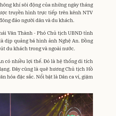
không khí sôi động của những ngày tháng
ược truyền hình trực tiếp trên kênh NTV
t đông đảo người dân và du khách.
 Thái Văn Thành - Phó Chủ tịch UBND tỉnh
là dịp quảng bá hình ảnh Nghệ An. Đồng
 hút du khách trong và ngoài nước.
 có nhiều lợi thế. Đó là hệ thống di tích
ạng. Đây cũng là quê hương Chủ tịch Hồ
văn hóa đặc sắc. Nổi bật là Dân ca ví, giặm