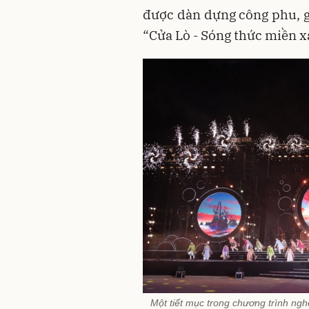
được dàn dựng công phu, g
“Cửa Lò - Sóng thức miền x
Một tiết mục trong chương trình ngh