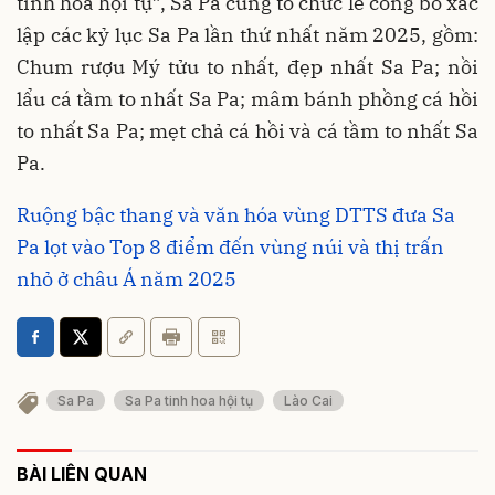
tinh hoa hội tụ”, Sa Pa cũng tổ chức lễ công bố xác
lập các kỷ lục Sa Pa lần thứ nhất năm 2025, gồm:
Chum rượu Mý tửu to nhất, đẹp nhất Sa Pa; nồi
lẩu cá tầm to nhất Sa Pa; mâm bánh phồng cá hồi
to nhất Sa Pa; mẹt chả cá hồi và cá tầm to nhất Sa
Pa.
Ruộng bậc thang và văn hóa vùng DTTS đưa Sa
Pa lọt vào Top 8 điểm đến vùng núi và thị trấn
nhỏ ở châu Á năm 2025
Sa Pa
Sa Pa tinh hoa hội tụ
Lào Cai
BÀI LIÊN QUAN