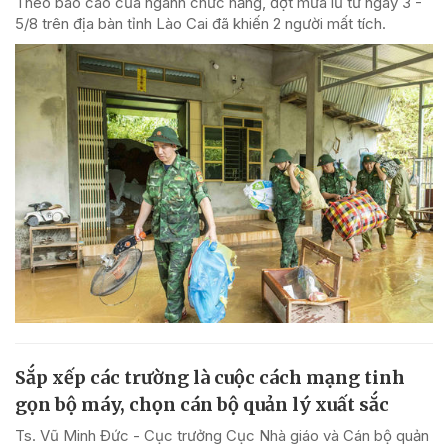
Theo báo cáo của ngành chức năng, đợt mưa lũ từ ngày 3 -
5/8 trên địa bàn tỉnh Lào Cai đã khiến 2 người mất tích.
Sắp xếp các trường là cuộc cách mạng tinh
gọn bộ máy, chọn cán bộ quản lý xuất sắc
Ts. Vũ Minh Đức - Cục trưởng Cục Nhà giáo và Cán bộ quản