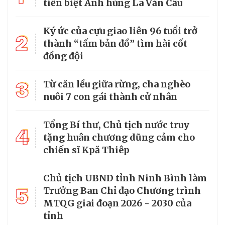
tiễn biệt Anh hùng La Văn Cầu
Ký ức của cựu giao liên 96 tuổi trở
2
thành “tấm bản đồ” tìm hài cốt
đồng đội
3
Từ căn lều giữa rừng, cha nghèo
nuôi 7 con gái thành cử nhân
Tổng Bí thư, Chủ tịch nước truy
4
tặng huân chương dũng cảm cho
chiến sĩ Kpă Thiêp
Chủ tịch UBND tỉnh Ninh Bình làm
5
Trưởng Ban Chỉ đạo Chương trình
MTQG giai đoạn 2026 - 2030 của
tỉnh