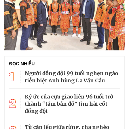
ĐỌC NHIỀU
1
Người đồng đội 99 tuổi nghẹn ngào
tiễn biệt Anh hùng La Văn Cầu
Ký ức của cựu giao liên 96 tuổi trở
2
thành “tấm bản đồ” tìm hài cốt
đồng đội
Từ căn lều giữa rừng, cha nghèo