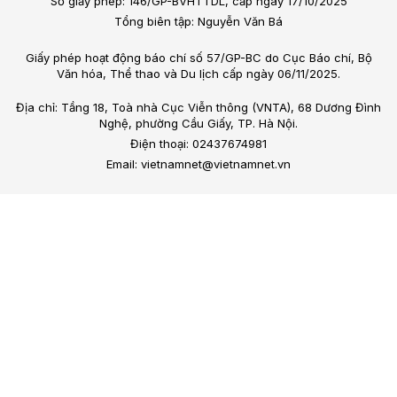
Số giấy phép: 146/GP-BVHTTDL, cấp ngày 17/10/2025
Tổng biên tập: Nguyễn Văn Bá
Giấy phép hoạt động báo chí số 57/GP-BC do Cục Báo chí, Bộ
Văn hóa, Thể thao và Du lịch cấp ngày 06/11/2025.
Địa chỉ: Tầng 18, Toà nhà Cục Viễn thông (VNTA), 68 Dương Đình
Nghệ, phường Cầu Giấy, TP. Hà Nội.
Điện thoại: 02437674981
Email: vietnamnet@vietnamnet.vn