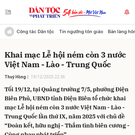
Gửi bình luận
Công tác Dân tộc
Tín ngưỡng tôn giáo
Bản làng hô
Khai mạc Lễ hội ném còn 3 nước
Việt Nam - Lào - Trung Quốc
Thuý Hồng
19/12/2025 22:36
Tối 19/12, tại Quảng trường 7/5, phường Điện
Hủy
Gửi
Biên Phủ, UBND tỉnh Điện Biên tổ chức khai
mạc Lễ hội ném còn 3 nước Việt Nam - Lào -
Trung Quốc lần thứ IX, năm 2025 với chủ đề
“Đoàn kết, hữu nghị - Thắm tình biên cương -
Cùng nhau phát triển”.