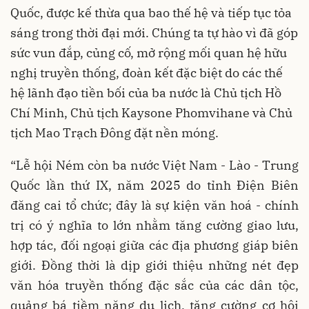
Quốc, được kế thừa qua bao thế hệ và tiếp tục tỏa
sáng trong thời đại mới. Chúng ta tự hào vì đã góp
sức vun đắp, củng cố, mở rộng mối quan hệ hữu
nghị truyền thống, đoàn kết đặc biệt do các thế
hệ lãnh đạo tiền bối của ba nước là Chủ tịch Hồ
Chí Minh, Chủ tịch Kaysone Phomvihane và Chủ
tịch Mao Trạch Đông đặt nền móng.
“Lễ hội Ném còn ba nước Việt Nam - Lào - Trung
Quốc lần thứ IX, năm 2025 do tỉnh Điện Biên
đăng cai tổ chức; đây là sự kiện văn hoá - chính
trị có ý nghĩa to lớn nhằm tăng cường giao lưu,
hợp tác, đối ngoại giữa các địa phương giáp biên
giới. Đồng thời là dịp giới thiệu những nét đẹp
văn hóa truyền thống đặc sắc của các dân tộc,
quảng bá tiềm năng du lịch, tăng cường cơ hội