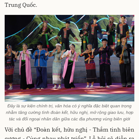
Trung Quốc.
Đây là sự kiện chính trị, văn hóa có ý nghĩa đặc biệt quan trọng
nhằm tăng cường tình đoàn kết, hữu nghị, mở rộng giao lưu, hợp
tác và đối ngoại nhân dân giữa các địa phương vùng biên giới
Với chủ đề “Đoàn kết, hữu nghị - Thắm tình biên
cương - Cùng nhau phát triển”, Lễ hội sẽ diễn ra