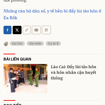
Những cán bộ dân số, y tế bền bỉ đẩy lùi tảo hôn ở
Ea Rốk
tảo hôn
hôn nhân
Dự án 8
BÀI LIÊN QUAN
Lào Cai: Đẩy lùi tảo hôn
và hôn nhân cận huyết
thống