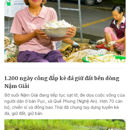
1.200 ngày công đắp kè đá giữ đất bên dòng
Nậm Giải
Bờ suối Nậm Giải đang tiếp tục sạt lở, đe dọa cuộc sống của
người dân ở bản Pục, xã Quế Phong (Nghệ An). Hơn 70 cán
bộ, chiến sĩ và đồng bào Thái đã chung tay dựng tuyến kè
đá, giữ đất, giữ bản.