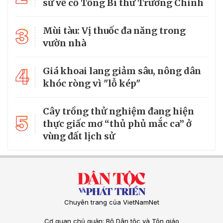
sử về cố Tổng Bí thư Trường Chinh
3
Mùi tàu: Vị thuốc đa năng trong
vườn nhà
4
Giá khoai lang giảm sâu, nông dân
khóc ròng vì "lỗ kép"
Cây trồng thử nghiệm đang hiện
5
thực giấc mơ “thủ phủ mắc ca” ở
vùng đất lịch sử
Chuyên trang của VietNamNet
Cơ quan chủ quản: Bộ Dân tộc và Tôn giáo