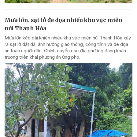
Mưa lớn, sạt lở đe dọa nhiều khu vực miền
núi Thanh Hóa
Mưa lớn kéo dài khiến nhiều khu vực miền núi Thanh Hóa xảy
ra sạt lở đất đá, ảnh hưởng giao thông, công trình và đe dọa
an toàn người dân. Chính quyền các địa phương đang khẩn
trương triển khai phương án ứng phó.