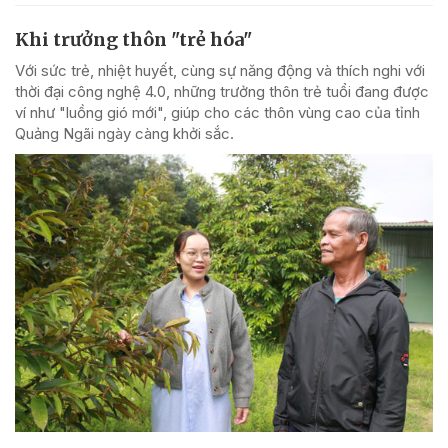
Khi trưởng thôn "trẻ hóa"
Với sức trẻ, nhiệt huyết, cùng sự năng động và thích nghi với
thời đại công nghệ 4.0, những trưởng thôn trẻ tuổi đang được
ví như "luồng gió mới", giúp cho các thôn vùng cao của tỉnh
Quảng Ngãi ngày càng khởi sắc.