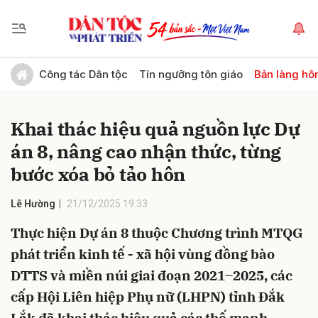
Gửi bình luận
Công tác Dân tộc
Tín ngưỡng tôn giáo
Bản làng hô
Khai thác hiệu quả nguồn lực Dự
án 8, nâng cao nhận thức, từng
bước xóa bỏ tảo hôn
Lê Hường
21/12/2025 19:33
Hủy
Gửi
Thực hiện Dự án 8 thuộc Chương trình MTQG
phát triển kinh tế - xã hội vùng đồng bào
DTTS và miền núi giai đoạn 2021–2025, các
cấp Hội Liên hiệp Phụ nữ (LHPN) tỉnh Đắk