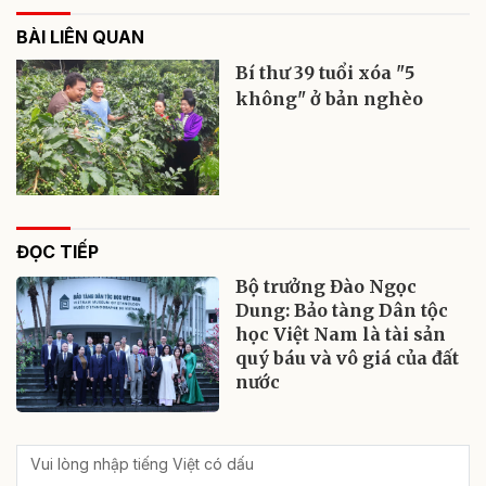
BÀI LIÊN QUAN
Bí thư 39 tuổi xóa "5
không" ở bản nghèo
ĐỌC TIẾP
Bộ trưởng Đào Ngọc
Dung: Bảo tàng Dân tộc
học Việt Nam là tài sản
quý báu và vô giá của đất
nước