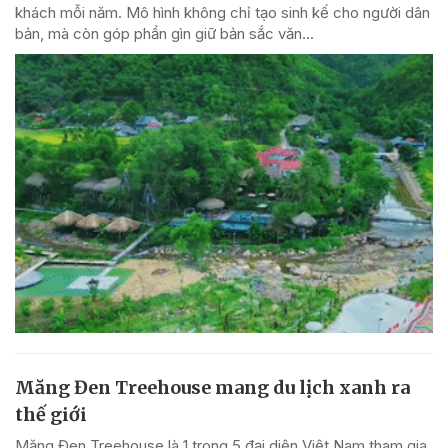
khách mỗi năm. Mô hình không chỉ tạo sinh kế cho người dân
bản, mà còn góp phần gìn giữ bản sắc văn...
Măng Đen Treehouse mang du lịch xanh ra
thế giới
Măng Đen Treehouse là 1 trong 5 đại diện Việt Nam tham gia