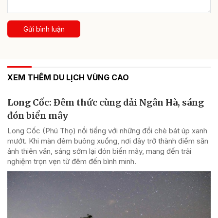
Gửi bình luận
XEM THÊM DU LỊCH VÙNG CAO
Long Cốc: Đêm thức cùng dải Ngân Hà, sáng
đón biển mây
Long Cốc (Phú Thọ) nổi tiếng với những đồi chè bát úp xanh
mướt. Khi màn đêm buông xuống, nơi đây trở thành điểm săn
ảnh thiên văn, sáng sớm lại đón biển mây, mang đến trải
nghiệm trọn vẹn từ đêm đến bình minh.