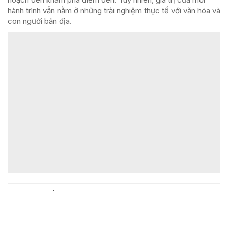
hành trình vẫn nằm ở những trải nghiệm thực tế với văn hóa và
con người bản địa.
ĐỌC NHIỀU
1
Khoai mỡ trên đất phèn: Bí quyết
trồng đạt năng suất cao