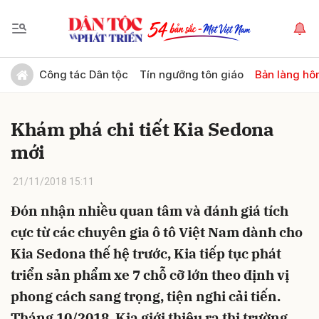
Gửi bình luận
Công tác Dân tộc
Tín ngưỡng tôn giáo
Bản làng hô
Khám phá chi tiết Kia Sedona
mới
21/11/2018 15:11
Đón nhận nhiều quan tâm và đánh giá tích
Hủy
Gửi
cực từ các chuyên gia ô tô Việt Nam dành cho
Kia Sedona thế hệ trước, Kia tiếp tục phát
triển sản phẩm xe 7 chỗ cỡ lớn theo định vị
phong cách sang trọng, tiện nghi cải tiến.
Tháng 10/2018, Kia giới thiệu ra thị trường