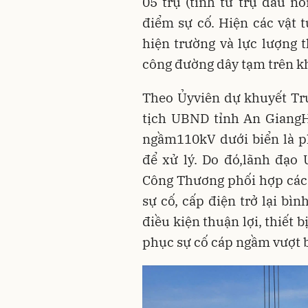
05 trụ (tính từ trụ đấu nố
điểm sự cố. Hiện các vật t
hiện trường và lực lượng t
công đường dây tạm trên k
Theo Ủyviên dự khuyết Tr
tịch UBND tỉnh An GiangH
ngầm110kV dưới biển là ph
để xử lý. Do đó,lãnh đạo
Công Thương phối hợp các
sự cố, cấp điện trở lại b
điều kiện thuận lợi, thiết 
phục sự cố cáp ngầm vượt 