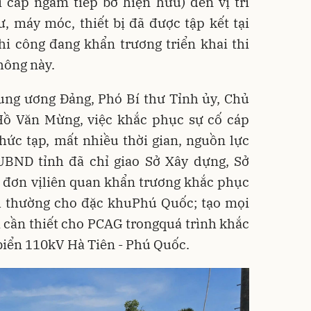
i cáp ngầm tiếp bờ hiện hữu) đến vị trí
ư, máy móc, thiết bị đã được tập kết tại
hi công đang khẩn trương triển khai thi
hông này.
ung ương Đảng, Phó Bí thư Tỉnh ủy, Chủ
ồ Văn Mừng, việc khắc phục sự cố cáp
ức tạp, mất nhiều thời gian, nguồn lực
 UBND tỉnh đã chỉ giao Sở Xây dựng, Sở
 đơn vịliên quan khẩn trương khắc phục
ình thường cho đặc khuPhú Quốc; tạo mọi
bị cần thiết cho PCAG trongquá trình khắc
biển 110kV Hà Tiên - Phú Quốc.