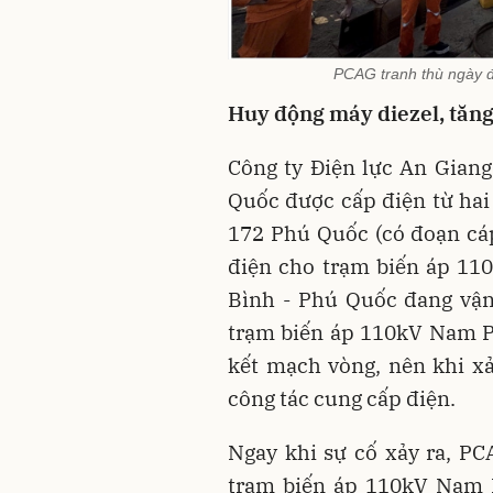
PCAG tranh thù ngày 
Huy động máy diezel, tăn
Công ty Điện lực An Giang
Quốc được cấp điện từ ha
172 Phú Quốc (có đoạn cá
điện cho trạm biến áp 11
Bình - Phú Quốc đang vận
trạm biến áp 110kV Nam P
kết mạch vòng, nên khi x
công tác cung cấp điện.
Ngay khi sự cố xảy ra, P
trạm biến áp 110kV Nam P