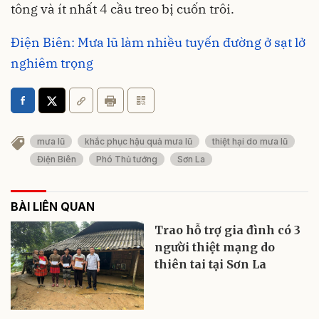
tông và ít nhất 4 cầu treo bị cuốn trôi.
Điện Biên: Mưa lũ làm nhiều tuyến đường ở sạt lở
nghiêm trọng
mưa lũ
khắc phục hậu quả mưa lũ
thiệt hại do mưa lũ
Điện Biên
Phó Thủ tướng
Sơn La
BÀI LIÊN QUAN
Trao hỗ trợ gia đình có 3
người thiệt mạng do
thiên tai tại Sơn La