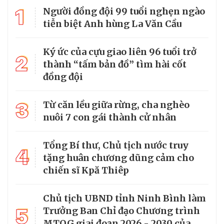
1
Người đồng đội 99 tuổi nghẹn ngào
tiễn biệt Anh hùng La Văn Cầu
Ký ức của cựu giao liên 96 tuổi trở
2
thành “tấm bản đồ” tìm hài cốt
đồng đội
3
Từ căn lều giữa rừng, cha nghèo
nuôi 7 con gái thành cử nhân
Tổng Bí thư, Chủ tịch nước truy
4
tặng huân chương dũng cảm cho
chiến sĩ Kpă Thiêp
Chủ tịch UBND tỉnh Ninh Bình làm
5
Trưởng Ban Chỉ đạo Chương trình
MTQG giai đoạn 2026 - 2030 của