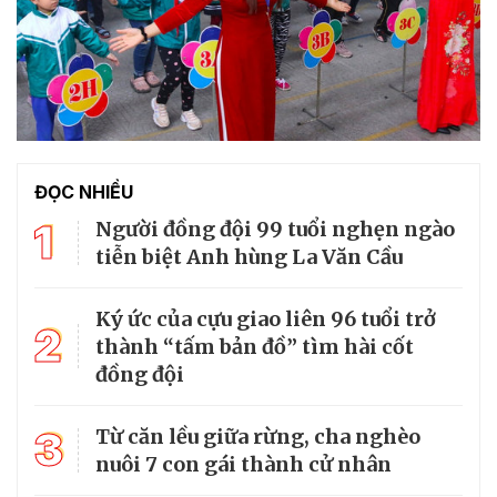
ĐỌC NHIỀU
1
Người đồng đội 99 tuổi nghẹn ngào
tiễn biệt Anh hùng La Văn Cầu
Ký ức của cựu giao liên 96 tuổi trở
2
thành “tấm bản đồ” tìm hài cốt
đồng đội
3
Từ căn lều giữa rừng, cha nghèo
nuôi 7 con gái thành cử nhân