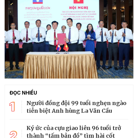
ĐỌC NHIỀU
1
Người đồng đội 99 tuổi nghẹn ngào
tiễn biệt Anh hùng La Văn Cầu
Ký ức của cựu giao liên 96 tuổi trở
2
thành “tấm bản đồ” tìm hài cốt