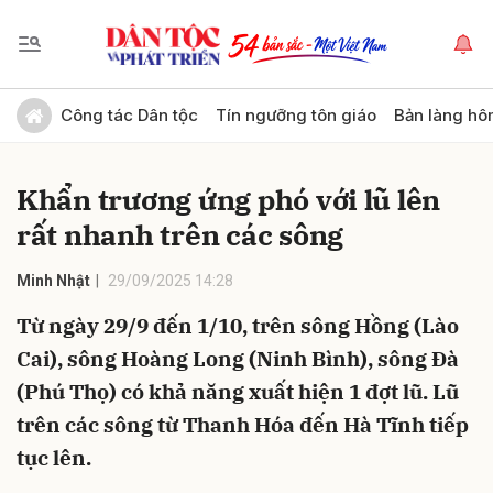
Gửi bình luận
Công tác Dân tộc
Tín ngưỡng tôn giáo
Bản làng hô
Khẩn trương ứng phó với lũ lên
rất nhanh trên các sông
Minh Nhật
29/09/2025 14:28
Từ ngày 29/9 đến 1/10, trên sông Hồng (Lào
Hủy
Gửi
Cai), sông Hoàng Long (Ninh Bình), sông Đà
(Phú Thọ) có khả năng xuất hiện 1 đợt lũ. Lũ
trên các sông từ Thanh Hóa đến Hà Tĩnh tiếp
tục lên.