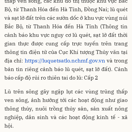
thấp ven sông, các khu đô thị thuộc khu vực Bắc
Bộ, từ Thanh Hóa đến Hà Tĩnh, Đồng Nai; lũ quét
và sạt lở đất trên các sườn dốc ở khu vực vùng núi
Bắc Bộ, từ Thanh Hóa đến Hà Tĩnh (Thông tin
cảnh báo khu vực nguy cơ lũ quét, sạt lở đất thời
gian thực được cung cấp trực tuyến trên trang
thông tin điện tử của Cục Khí tượng Thủy văn tại
địa chỉ:
https://luquetsatlo.nchmf.gov.vn
và trong
bản tin riêng cảnh báo lũ quét, sạt lở đất). Cảnh
báo cấp độ rủi ro thiên tai do lũ: Cấp 2
Lũ trên sông gây ngập lụt các vùng trũng thấp
ven sông, ảnh hưởng tới các hoạt động như giao
thông thủy, nuôi trồng thủy sản, sản xuất nông
nghiệp, dân sinh và các hoạt động kinh tế - xã
hội.