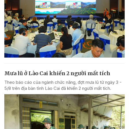
Mưa lũ ở Lào Cai khiến 2 người mất tích
Theo báo cáo của ngành chức năng, đợt mưa lũ từ ngày 3 -
5/8 trên địa bàn tỉnh Lào Cai đã khiến 2 người mất tích.