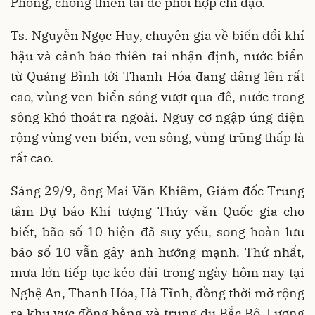
Phòng, chống thiên tai để phối hợp chỉ đạo.
Ts. Nguyễn Ngọc Huy, chuyên gia về biến đổi khí
hậu và cảnh báo thiên tai nhận định, nước biển
từ Quảng Bình tới Thanh Hóa đang dâng lên rất
cao, vùng ven biển sóng vượt qua đê, nước trong
sông khó thoát ra ngoài. Nguy cơ ngập úng diện
rộng vùng ven biển, ven sông, vùng trũng thấp là
rất cao.
Sáng 29/9, ông Mai Văn Khiêm, Giám đốc Trung
tâm Dự báo Khí tượng Thủy văn Quốc gia cho
biết, bão số 10 hiện đã suy yếu, song hoàn lưu
bão số 10 vẫn gây ảnh hưởng mạnh. Thứ nhất,
mưa lớn tiếp tục kéo dài trong ngày hôm nay tại
Nghệ An, Thanh Hóa, Hà Tĩnh, đồng thời mở rộng
ra khu vực đồng bằng và trung du Bắc Bộ. Lượng