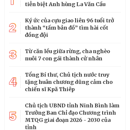
1
tiễn biệt Anh hùng La Văn Cầu
Ký ức của cựu giao liên 96 tuổi trở
2
thành “tấm bản đồ” tìm hài cốt
đồng đội
3
Từ căn lều giữa rừng, cha nghèo
nuôi 7 con gái thành cử nhân
Tổng Bí thư, Chủ tịch nước truy
4
tặng huân chương dũng cảm cho
chiến sĩ Kpă Thiêp
Chủ tịch UBND tỉnh Ninh Bình làm
5
Trưởng Ban Chỉ đạo Chương trình
MTQG giai đoạn 2026 - 2030 của
tỉnh