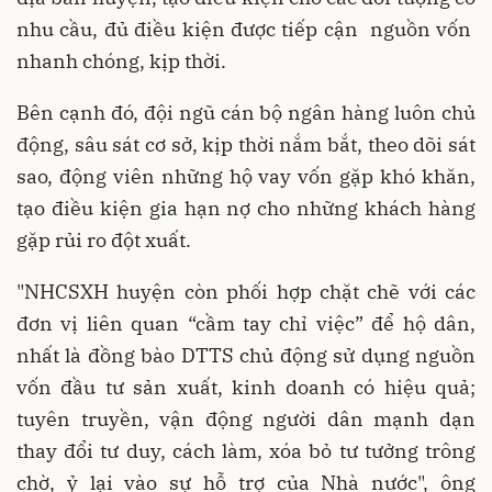
nhu cầu, đủ điều kiện được tiếp cận nguồn vốn
nhanh chóng, kịp thời.
Bên cạnh đó, đội ngũ cán bộ ngân hàng luôn chủ
động, sâu sát cơ sở, kịp thời nắm bắt, theo dõi sát
sao, động viên những hộ vay vốn gặp khó khăn,
tạo điều kiện gia hạn nợ cho những khách hàng
gặp rủi ro đột xuất.
"NHCSXH huyện còn phối hợp chặt chẽ với các
đơn vị liên quan “cầm tay chỉ việc” để hộ dân,
nhất là đồng bào DTTS chủ động sử dụng nguồn
vốn đầu tư sản xuất, kinh doanh có hiệu quả;
tuyên truyền, vận động người dân mạnh dạn
thay đổi tư duy, cách làm, xóa bỏ tư tưởng trông
chờ, ỷ lại vào sự hỗ trợ của Nhà nước", ông