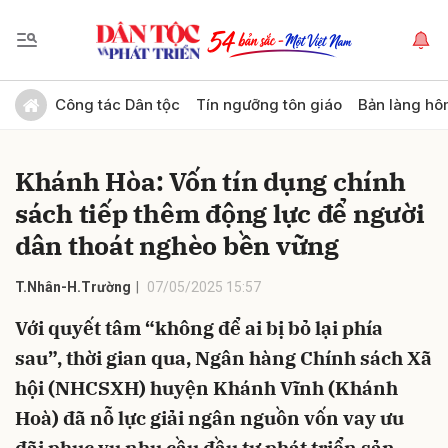
Gửi bình luận
Công tác Dân tộc
Tín ngưỡng tôn giáo
Bản làng hô
Khánh Hòa: Vốn tín dụng chính
sách tiếp thêm động lực để người
dân thoát nghèo bền vững
T.Nhân-H.Trường
07/05/2025 15:57
Hủy
Gửi
Với quyết tâm “không để ai bị bỏ lại phía
sau”, thời gian qua, Ngân hàng Chính sách Xã
hội (NHCSXH) huyện Khánh Vĩnh (Khánh
Hoà) đã nỗ lực giải ngân nguồn vốn vay ưu