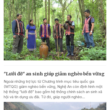
"Lưới đỡ" an sinh giúp giảm nghèo bền vững
Ngoài những trợ lực từ Chương trình mục tiêu quốc gia
(MTQG) giảm nghèo bền vững, Nghệ An còn định hình một
hệ thống “lưới đỡ” bao gồm hệ thống chính sách an sinh xã
hội và tín dụng ưu đãi. Từ đó, giúp người nghèo...