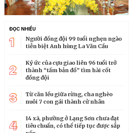
ĐỌC NHIỀU
1
Người đồng đội 99 tuổi nghẹn ngào
tiễn biệt Anh hùng La Văn Cầu
Ký ức của cựu giao liên 96 tuổi trở
2
thành “tấm bản đồ” tìm hài cốt
đồng đội
3
Từ căn lều giữa rừng, cha nghèo
nuôi 7 con gái thành cử nhân
14 xã, phường ở Lạng Sơn chưa đạt
4
tiêu chuẩn, có thể tiếp tục được sắp