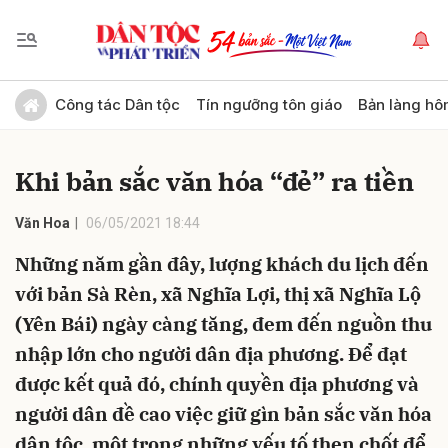
Gửi bình luận
Công tác Dân tộc
Tín ngưỡng tôn giáo
Bản làng hô
Khi bản sắc văn hóa “đẻ” ra tiền
Văn Hoa
06/05/2021 18:44
Những năm gần đây, lượng khách du lịch đến
với bản Sà Rèn, xã Nghĩa Lợi, thị xã Nghĩa Lộ
Hủy
Gửi
(Yên Bái) ngày càng tăng, đem đến nguồn thu
nhập lớn cho người dân địa phương. Để đạt
được kết quả đó, chính quyền địa phương và
người dân đề cao việc giữ gìn bản sắc văn hóa
dân tộc, một trong những yếu tố then chốt để