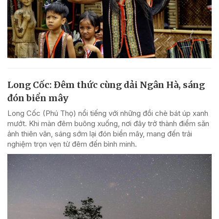
Long Cốc: Đêm thức cùng dải Ngân Hà, sáng
đón biển mây
Long Cốc (Phú Thọ) nổi tiếng với những đồi chè bát úp xanh
mướt. Khi màn đêm buông xuống, nơi đây trở thành điểm săn
ảnh thiên văn, sáng sớm lại đón biển mây, mang đến trải
nghiệm trọn vẹn từ đêm đến bình minh.