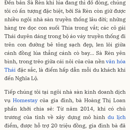
Đến bản Sà Rèn khi lúa đang thì đổ đòng, chúng
tôi có ấn tượng đặc biệt, bởi Sà Rèn còn giữ được
nhiều ngôi nhà sàn truyền thống lâu đời; những
hàng tre dọc con suối Thia trong vắt; các cô gái
Thái duyên dáng trong bộ áo váy truyền thống đi
trên con đường bê tông sạch đẹp, len lỏi giữa
cánh đồng lúa thẳng cánh cò bay… Sà Rèn yên
bình, trong trẻo giữa cái nôi của của nền
văn hóa
Thái
đặc sắc, là điểm hấp dẫn mỗi du khách khi
đến Nghĩa Lộ.
Tiếp chúng tôi tại ngôi nhà sàn kinh doanh dịch
vụ
Homestay
của gia đình, bà Hoàng Thị Loan
phấn khởi chia sẻ: Từ năm 2014, khi có chủ
trương của tỉnh về xây dựng mô hình
du lịch
điểm, được hỗ trợ 20 triệu đồng, gia đình bà đã