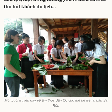
thu hút khách du lịch...
Một buổi truyền dạy về ẩm thực dân tộc cho thế hệ trẻ tại bản Sà
Rèn