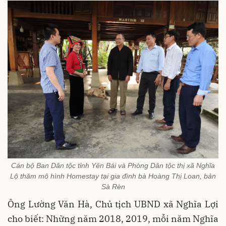
Cán bộ Ban Dân tộc tỉnh Yên Bái và Phòng Dân tộc thị xã Nghĩa
Lộ thăm mô hình Homestay tại gia đình bà Hoàng Thị Loan, bản
Sà Rèn
Ông Lường Văn Hà, Chủ tịch UBND xã Nghĩa Lợi
cho biết: Những năm 2018, 2019, mỗi năm Nghĩa