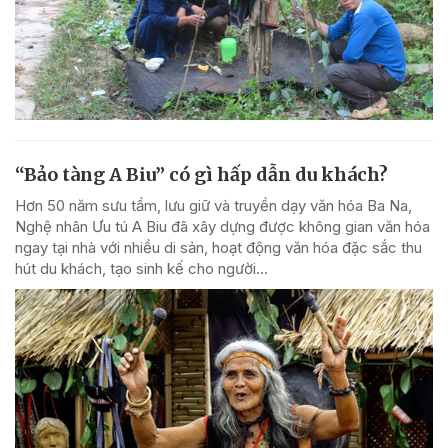
“Bảo tàng A Biu” có gì hấp dẫn du khách?
Hơn 50 năm sưu tầm, lưu giữ và truyền dạy văn hóa Ba Na,
Nghệ nhân Ưu tú A Biu đã xây dựng được không gian văn hóa
ngay tại nhà với nhiều di sản, hoạt động văn hóa đặc sắc thu
hút du khách, tạo sinh kế cho người...