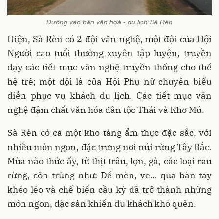
Đường vào bản văn hoá - du lịch Sà Rèn
Hiện, Sà Rèn có 2 đội văn nghệ, một đội của Hội
Người cao tuổi thường xuyên tập luyện, truyền
dạy các tiết mục văn nghệ truyền thống cho thế
hệ trẻ; một đội là của Hội Phụ nữ chuyên biểu
diễn phục vụ khách du lịch. Các tiết mục văn
nghệ đậm chất văn hóa dân tộc Thái và Khơ Mú.
Sà Rèn có cả một kho tàng ẩm thực đặc sắc, với
nhiều món ngon, đặc trưng nơi núi rừng Tây Bắc.
Mùa nào thức ấy, từ thịt trâu, lợn, gà, các loại rau
rừng, côn trùng như: Dế mèn, ve… qua bàn tay
khéo léo và chế biến cầu kỳ đã trở thành những
món ngon, đặc sản khiến du khách khó quên.