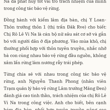
Na đã phát huy tốt vai trò trách nhiệm của mình
trong công tác bảo vệ rừng.
Đồng hành với kiểm lâm địa bàn, chị Y Loan-
Thôn trưởng thôn 1 (thị trấn Đăk Rve) cho biết:
Chị Rô Lê Vi Na là cán bộ nữ sâu sát cơ sở và gắn
bó với người dân ở địa phương. Vào mùa khô, chị
thường phối hợp với thôn tuyên truyền, nhắc nhở
bà con cùng nhau bảo vệ rừng đầu nguồn, không
xâm lấn rừng làm nương rẫy trái phép.
Từng chia sẻ với nhau trong công tác bảo vệ
rừng, anh Nguyễn Thanh Phong (nhân viên
Trạm quản lý bảo vệ rừng Lâm trường Măng Đen)
đánh giá cao tinh thần, trách nhiệm của chị Rô Lê
Vi Na trong công việc. Anh cho biết, bên cạnh
bám địa bàn, phối hợp tuyên truyền nâng cao