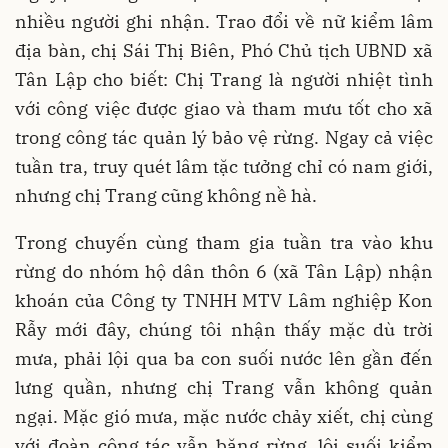
nhiều người ghi nhận. Trao đổi về nữ kiểm lâm
địa bàn, chị Sái Thị Biên, Phó Chủ tịch UBND xã
Tân Lập cho biết: Chị Trang là người nhiệt tình
với công việc được giao và tham mưu tốt cho xã
trong công tác quản lý bảo vệ rừng. Ngay cả việc
tuần tra, truy quét lâm tặc tưởng chỉ có nam giới,
nhưng chị Trang cũng không nề hà.
Trong chuyến cùng tham gia tuần tra vào khu
rừng do nhóm hộ dân thôn 6 (xã Tân Lập) nhận
khoán của Công ty TNHH MTV Lâm nghiệp Kon
Rẫy mới đây, chúng tôi nhận thấy mặc dù trời
mưa, phải lội qua ba con suối nước lên gần đến
lưng quần, nhưng chị Trang vẫn không quản
ngại. Mặc gió mưa, mặc nước chảy xiết, chị cùng
với đoàn công tác vẫn băng rừng, lội suối kiểm