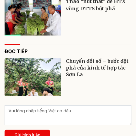
Tháo “nút thắt” để HTX
vùng DTTS bứt phá
ĐỌC TIẾP
Chuyển đổi số – bước đột
phá của kinh tế hợp tác
Sơn La
Gửi bình luận