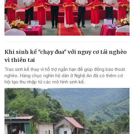
Khi sinh kế "chạy đua" với nguy cơ tái nghèo
vì thiên tai
Trao sinh kế thay vì hỗ trợ ngắn hạn để giúp đồng bào thoát
nghèo. Hàng chục nghìn hộ dân ở Nghệ An đã có thêm cơ
hội tạo thu nhập từ các mô hình sinh kế.