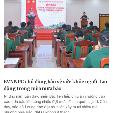
EVNNPC chủ động bảo vệ sức khỏe người lao
động trong mùa mưa bão
Những năm gần đây, miền Bắc liên tiếp chịu ảnh hưởng của
các cơn bão lớn cùng nhiều đợt mưa lớn, lũ quét, sạt lở. Gần
đây, bão số 1 cùng các đợt mưa lớn xảy ra tại nhiều địa
phương phía Bắc, đặt ra không ít thách...