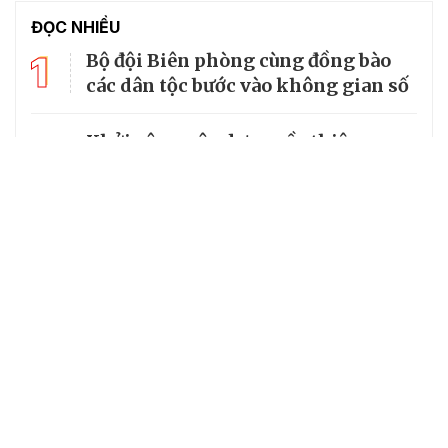
ĐỌC NHIỀU
1
Bộ đội Biên phòng cùng đồng bào
các dân tộc bước vào không gian số
Khởi công xây dựng cầu thiện
2
nguyện nối liền hai xã vùng khó ở
An Giang
Bộ Quốc phòng kiểm tra toàn diện
3
tại Ban Chỉ huy Bộ đội Biên phòng
tỉnh An Giang
4
Phó Chủ tịch nước Võ Thị Ánh Xuân
thăm cán bộ, chiến sĩ Biên phòng
5
Tín dụng chính sách phát huy tối