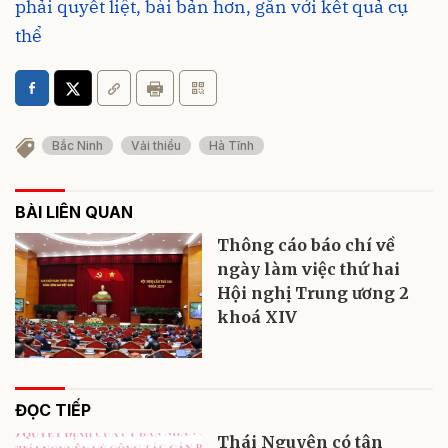
phải quyết liệt, bài bản hơn, gắn với kết quả cụ
thể
Bắc Ninh
Vải thiều
Hà Tĩnh
BÀI LIÊN QUAN
Thông cáo báo chí về
ngày làm việc thứ hai
Hội nghị Trung ương 2
khoá XIV
ĐỌC TIẾP
Thái Nguyên có tân