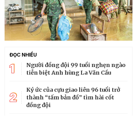
ĐỌC NHIỀU
1
Người đồng đội 99 tuổi nghẹn ngào
tiễn biệt Anh hùng La Văn Cầu
Ký ức của cựu giao liên 96 tuổi trở
2
thành “tấm bản đồ” tìm hài cốt
đồng đội
3
Từ căn lều giữa rừng, cha nghèo
nuôi 7 con gái thành cử nhân