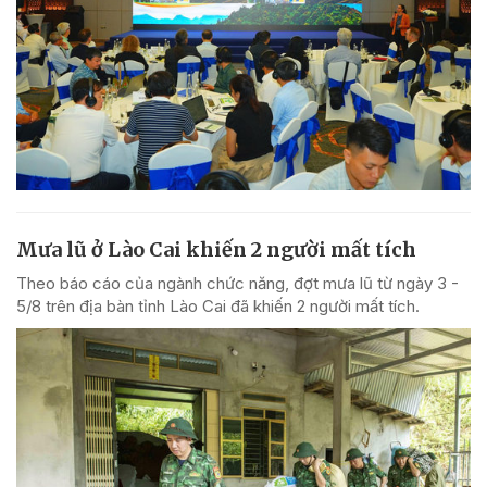
Mưa lũ ở Lào Cai khiến 2 người mất tích
Theo báo cáo của ngành chức năng, đợt mưa lũ từ ngày 3 -
5/8 trên địa bàn tỉnh Lào Cai đã khiến 2 người mất tích.