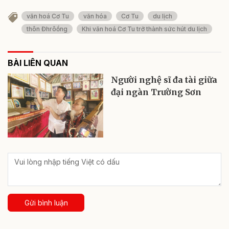
văn hoá Cơ Tu
văn hóa
Cơ Tu
du lịch
thôn Đhrôồng
Khi văn hoá Cơ Tu trở thành sức hút du lịch
BÀI LIÊN QUAN
Người nghệ sĩ đa tài giữa
đại ngàn Trường Sơn
Gửi bình luận